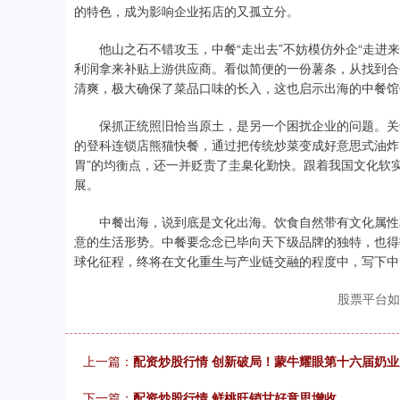
的特色，成为影响企业拓店的又孤立分。
他山之石不错攻玉，中餐“走出去”不妨模仿外企“走进
利润拿来补贴上游供应商。看似简便的一份薯条，从找到合
清爽，极大确保了菜品口味的长入，这也启示出海的中餐馆
保抓正统照旧恰当原土，是另一个困扰企业的问题。关
的登科连锁店熊猫快餐，通过把传统炒菜变成好意思式油炸
胃”的均衡点，还一并贬责了圭臬化勤快。跟着我国文化软
展。
中餐出海，说到底是文化出海。饮食自然带有文化属性
意的生活形势。中餐要念念已毕向天下级品牌的独特，也得
球化征程，终将在文化重生与产业链交融的程度中，写下中国
股票平台如
上一篇：
配资炒股行情 创新破局！蒙牛耀眼第十六届奶业
下一篇：
配资炒股行情 鲜桃旺销甘好意思增收