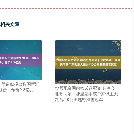
相关文章
 新诺威拟出售国新汇
炒股配资网站拾必选配资 冬奥会｜
%股份，作价2.3亿元
北欧两项：挪威选手获个东谈主大
跳台/10公里越野滑雪冠军