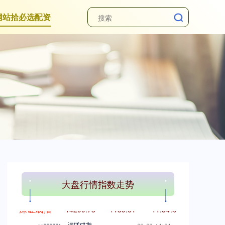
网站拾必选配资
上证综指
3928.83
+28.48
+0.73%
大盘行情指数走势
深证成指
14299.73
+189.61
+1.34%