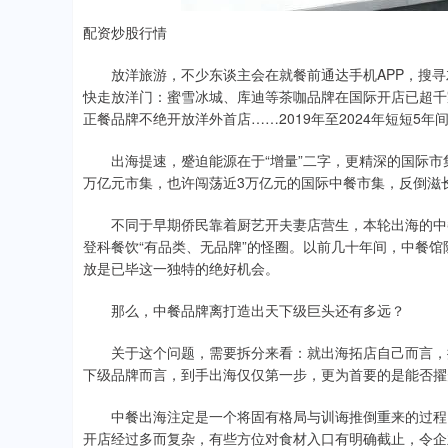
配资炒股行情
放洋旅游，不少东谈主会在就餐前通达手机APP，搜
快走放洋门：蜜雪冰城、库迪等茶咖品牌在国际开店已超千
正餐品牌不绝开放洋外首店……2019年至2024年短短5年
出海提速，蹙迫能源在于“增量”二字，更精深的国际市
万亿元市集，也许闯荡近3万亿元的国际中餐市集，反倒滋
不同于早期侨民靠着厨艺开夫妻店营生，本轮出海的中
登科餐饮“有品类、无品牌”的怪圈。以前几十年间，中餐
放是已毕这一独特的绝好机会。
那么，中餐品牌离打造出天下级巨头还有多远？
关于这个问题，需要拆分来看：就出海拓店自己而言，
下级品牌而言，到手出海仅仅第一步，更为首要的是能否擢
中餐出海注定是一个将固有格局与训诲推倒重来的过程
开店经过多而复杂，有些方位对食材入口有明确截止，令企