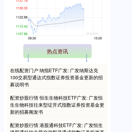
创业板指
3568.42
+52.86
+1.50%
热点资讯
在线配资门户 纳指ETF广发: 广发纳斯达克
100交易型通达式指数证券投资基金更新的招
募说明书
配资炒股行情 恒生生物科技ETF广发: 广发恒
生生物科技往来型绽开式指数证券投资基金更
基金指数
7239.10
+9.30
+0.13%
新的招募阐发书
配资炒股行情 港股通科技ETF广发: 广发恒生