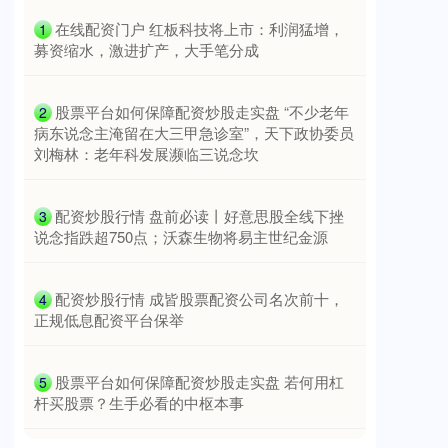
​在线配资门户 红板科技将上市：利润猛增，
1
募资缩水，激进扩产，大手笔分成
​股票平台如何保障配资炒股走实盘 “不少老年
2
上证综指
3928.93
+28.58
+0.73%
病东说念主淹留在大三甲急诊室”，天下政协委员
刘梅林：老年科发展濒临三说念坎
​配资炒股行情 盘前必读丨好意思股全线下挫
3
说念指跌超750点；沃森生物将易主世纪金源
​配资炒股行情 成皆股票配资公司名次前十，
4
正规低息配资平台保举
深证成指
14299.20
+189.08
+1.34%
​股票平台如何保障配资炒股走实盘 若何用杠
5
杆买股票？生手必看的中枢本事