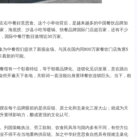
寻左右中餐好意思食。这个小举动背后，是越来越多的中国餐饮品牌加
家，海底捞、沙县小吃等暖锅、快餐品牌国际门店超百家，还有不少
间，国际中餐厅数目激增近30万家。
集为中餐馆们提供了新掘金场。与其在国内同800万家餐饮门店角逐5
长着新的可能。
餐馆有一个彰着特征，等于朝着品牌化、连锁化见识发展，意在跳出
馆险些开遍天下各地，关联词一直没能出身寰球餐饮连锁巨头。当下，粗
摆在每个品牌眼前的是供应链、原土化和圭臬化三座大山；就成为天
升寰球影响力，酿成更强的文化认可。
。列国策略执法、劳工轨制、饮食民风等与国内多有不同，有些方位
业不得不在当地重构供应链。加之中华好意思食自然具有很难圭臬化