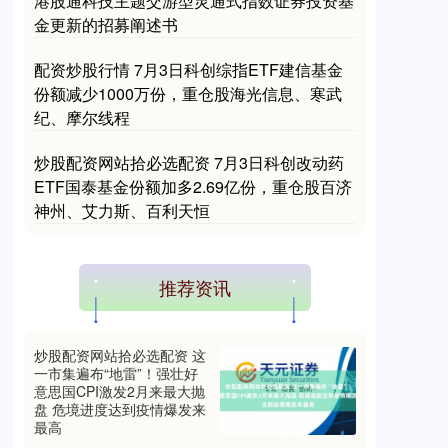
港股通科技主题交游型灵通式指数证券投资基
金更新的招募阐述书
配资炒股行情 7月3日科创综指ETF建信基金
份额减少1000万份，重仓股海光信息、寒武
纪、摩尔线程
国债指数
229.69
+0.10
+0.04%
炒股配资网站拾必选配资 7月3日科创改动药
ETF国泰基金份额加多2.69亿份，重仓股百济
神州、艾力斯、百利天恒
推荐资讯
期指IC0
7848.20
+134.80
+1.75%
炒股配资网站拾必选配资 这
一市集遍布“地雷”！强壮好
意思国CPI激发2月来最大抛
盘 危境进度达到疫情爆发来
最高