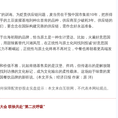
来”的训诲。为贬责供应链问题，麦当劳在干预中国市集前10年，把所得
乎的土豆拔擢基地到种出首肯的品种，供应商至少破耗3年。供应链的
们，要念念在国际构建完善的供应链，需作念好永远准备。
于出海初期的品牌，恰当原土是一种生计贤达。比如，火遍好意思国
，用甜辣酱替代川湘风范，在正统性与原土化间找到投诚“好意思国
实力不断崛起，正统性与原土化终将不再对立，中餐也将朝着更高端发
和价值不雅，比如肯德基售卖的是汉堡、炸鸡，但传递出的是解放随
找到访佛的文化标记，成为文化输出的柔性载体。这场始于味蕾的寰
餐饮品牌的新听说。(本文开头：经济日报 作家：原 洋)
何保障配资炒股走实盘提示：本文来自互联网，不代表本网站观点。
大会 联袂共赴“第二次呼吸”