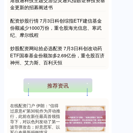
港股通科技主题交游型灵通式指数证券投资基
金更新的招募阐述书
配资炒股行情 7月3日科创综指ETF建信基金
份额减少1000万份，重仓股海光信息、寒武
纪、摩尔线程
国债指数
229.59
-0.00
0.00%
炒股配资网站拾必选配资 7月3日科创改动药
ETF国泰基金份额加多2.69亿份，重仓股百济
神州、艾力斯、百利天恒
推荐资讯
期指IC0
7730.00
-1.00
-0.01%
在线配资门户 伊朗：“信得
过原意4”第30轮作为开动推
行，此前在新任最高首领指
导下，对以色列发动了第一
波导弹攻击；好意思军、以
军公布最新捐躯情况