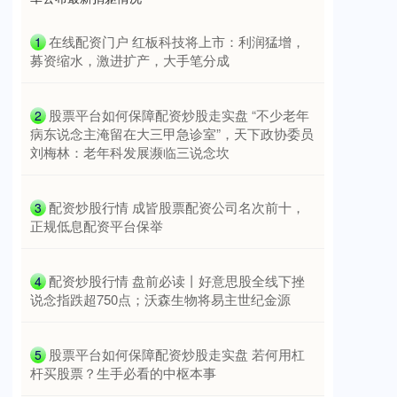
​在线配资门户 红板科技将上市：利润猛增，
1
募资缩水，激进扩产，大手笔分成
上证综指
3900.35
+21.92
+0.57%
​股票平台如何保障配资炒股走实盘 “不少老年
2
病东说念主淹留在大三甲急诊室”，天下政协委员
刘梅林：老年科发展濒临三说念坎
​配资炒股行情 成皆股票配资公司名次前十，
3
正规低息配资平台保举
​配资炒股行情 盘前必读丨好意思股全线下挫
4
深证成指
14110.12
-34.08
-0.24%
说念指跌超750点；沃森生物将易主世纪金源
​股票平台如何保障配资炒股走实盘 若何用杠
5
杆买股票？生手必看的中枢本事