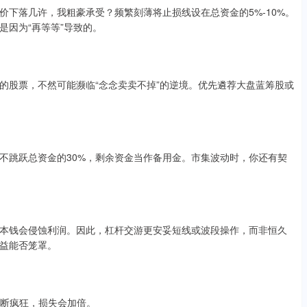
下落几许，我粗豪承受？频繁刻薄将止损线设在总资金的5%-10%。
是因为“再等等”导致的。
的股票，不然可能濒临“念念卖卖不掉”的逆境。优先遴荐大盘蓝筹股或
不跳跃总资金的30%，剩余资金当作备用金。市集波动时，你还有契
本钱会侵蚀利润。因此，杠杆交游更安妥短线或波段操作，而非恒久
益能否笼罩。
朝判断疯狂，损失会加倍。