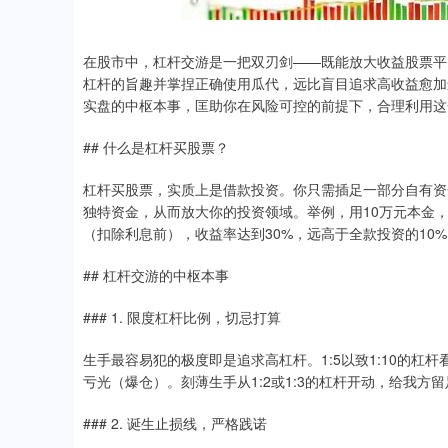
在股市中，杠杆交游是一把双刃剑——既能放大收益股票平
杠杆的旨趣并掌捏正确使用瓜代，远比盲目追求高收益愈加
实盘的中枢本事，匡助你在风险可控的前提下，合理利用这
## 什么是杠杆买股票？
杠杆买股票，实质上是借款投资。你只需插足一部分自有资金
独特资金，从而放大你的投资领域。举例，用10万元本金，以
（扣除利息前），收益率达到30%，远高于全款投资的10%
## 杠杆交游的中枢本事
### 1. 限度杠杆比例，切忌打算
生手最容易犯的极度即是追求高杠杆。1:5以致1:10的杠
亏光（爆仓）。刻薄生手从1:2或1:3的杠杆开动，给我
### 2. 诞生止损线，严格践诺