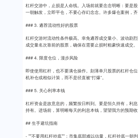
杠杆交游中，止损是人命线。入场前就要念念明晰：要是股价
一朝触发，立即平仓，不要心存幻念念。许多爆仓案例，齐
### 3. 遴荐流动性好的股票
杠杆交游对流动性条件极高。幸免遴荐成交量小、波动剧烈
成交量名次靠前的股票，确保在需要止损时粗豪快速成交。
### 4. 限度仓位，漫步风险
即使使用杠杆，也不要满仓操作。刻薄单只股票的杠杆仓位
机补仓或相似计策，而不是径直被“打爆”。
### 5. 关心利率本钱
杠杆资金是故意息的，频繁按日料到。要是恒久持有，利息
持有。进场前，算明晰每天的利息本钱，望望我方的预期收
## 生手避坑指南
- **不要用杠杆抄底**：市集底部难以估量，杠杆抄底一