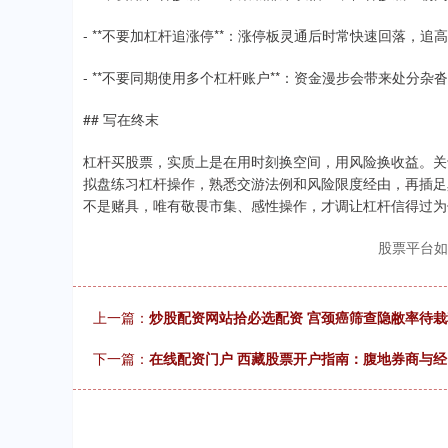
- **不要加杠杆追涨停**：涨停板灵通后时常快速回落，
- **不要同期使用多个杠杆账户**：资金漫步会带来处分
## 写在终末
杠杆买股票，实质上是在用时刻换空间，用风险换收益。关于
拟盘练习杠杆操作，熟悉交游法例和风险限度经由，再插足
不是赌具，唯有敬畏市集、感性操作，才调让杠杆信得过为
股票平台如
上一篇：
炒股配资网站拾必选配资 宫颈癌筛查隐敝率待栽
下一篇：
在线配资门户 西藏股票开户指南：腹地券商与