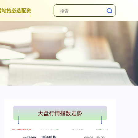
网站拾必选配资
上证综指
3900.35
+21.92
+0.57%
大盘行情指数走势
深证成指
14110.12
-34.08
-0.24%