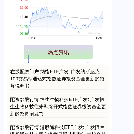
创业板指
3515.56
-19.58
-0.55%
热点资讯
在线配资门户 纳指ETF广发: 广发纳斯达克
100交易型通达式指数证券投资基金更新的招
募说明书
配资炒股行情 恒生生物科技ETF广发: 广发恒
生生物科技往来型绽开式指数证券投资基金更
基金指数
7229.80
-1.63
-0.02%
新的招募阐发书
配资炒股行情 港股通科技ETF广发: 广发恒生