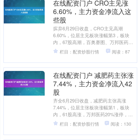
在线配资门户 CRO主见涨
6.60%，主力资金净流入这
些股
摈弃6月29日收盘，CRO主见高潮
6.60%，位居主见板块涨幅第3，板块
内，67股高潮，百奥赛图、万邦医药、
金石亚药等20%涨停，太龙药业、双成
栏目：配资炒股行情
阅读：87
药业、凯莱英等涨....
在线配资门户 减肥药主张涨
7.44%，主力资金净流入42
股
齐全6月29日收盘，减肥药主张高涨
7.44%，位居主张板块涨幅第1，板块
内，61股高涨，万邦医药20%涨停，双
鹭药业、太极集团、康缘药业等涨停，
栏目：配资炒股行情
阅读：130
泰恩康、一品红、....