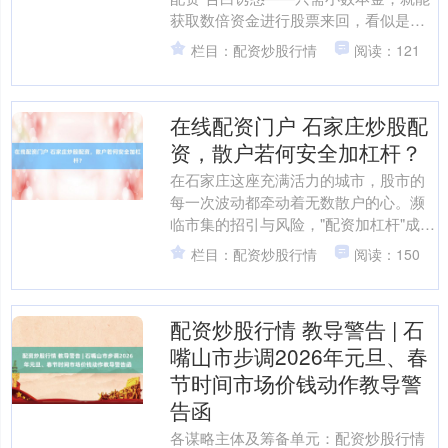
获取数倍资金进行股票来回，看似是快
速致富的捷径。关系词，这些诱东谈主
栏目：配资炒股行情
阅读：121
的配资网站背后，荫藏....
在线配资门户 石家庄炒股配
资，散户若何安全加杠杆？
在石家庄这座充满活力的城市，股市的
每一次波动都牵动着无数散户的心。濒
临市集的招引与风险，"配资加杠杆"成为
部分投资者试图放大收益的遴荐。相关
栏目：配资炒股行情
阅读：150
词，杠杆如兼并把双刃....
配资炒股行情 教导警告 | 石
嘴山市步调2026年元旦、春
节时间市场价钱动作教导警
告函
各谋略主体及筹备单元：配资炒股行情