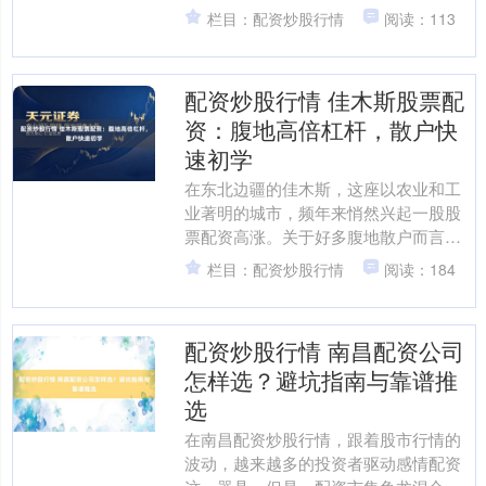
能，并构筑大脑的功能神经网罗。昔日
栏目：配资炒股行情
阅读：113
神经元的分子、结构和功能....
配资炒股行情 佳木斯股票配
资：腹地高倍杠杆，散户快
速初学
在东北边疆的佳木斯，这座以农业和工
业著明的城市，频年来悄然兴起一股股
票配资高涨。关于好多腹地散户而言，
资金不及常常是制约投资收益的最大瓶
栏目：配资炒股行情
阅读：184
颈。佳木斯股票配资以其腹....
配资炒股行情 南昌配资公司
怎样选？避坑指南与靠谱推
选
在南昌配资炒股行情，跟着股市行情的
波动，越来越多的投资者驱动感情配资