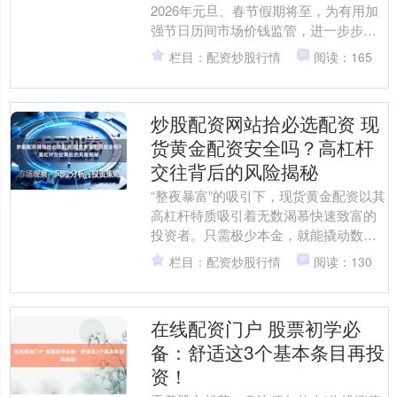
2026年元旦、春节假期将至，为有用加
强节日历间市场价钱监管，进一步步调
市场价钱顺序，营造公正、透明、健康
栏目：配资炒股行情
阅读：165
的消耗环境，石嘴山....
炒股配资网站拾必选配资 现
货黄金配资安全吗？高杠杆
交往背后的风险揭秘
“整夜暴富”的吸引下，现货黄金配资以其
高杠杆特质吸引着无数渴慕快速致富的
投资者。只需极少本金，就能撬动数十
倍致使上百倍的交往资金——这听上去
栏目：配资炒股行情
阅读：130
像是通往金钱的捷径。....
在线配资门户 股票初学必
备：舒适这3个基本条目再投
资！