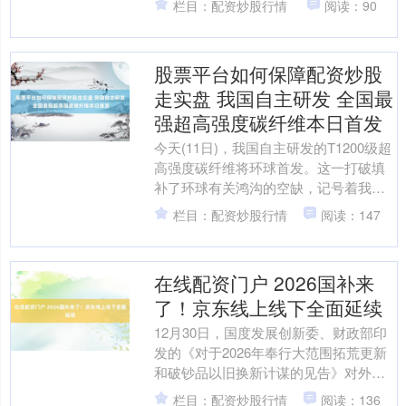
栏目：配资炒股行情
阅读：90
股票平台如何保障配资炒股
走实盘 我国自主研发 全国最
强超高强度碳纤维本日首发
今天(11日)，我国自主研发的T1200级超
高强度碳纤维将环球首发。这一打破填
补了环球有关鸿沟的空缺，记号着我国
在超高强度碳纤维坐褥鸿沟竣事了紧要
栏目：配资炒股行情
阅读：147
提升。 此次首....
在线配资门户 2026国补来
了！京东线上线下全面延续
12月30日，国度发展创新委、财政部印
发的《对于2026年奉行大范围拓荒更新
和破钞品以旧换新计谋的见告》对外发
布，明确2026年“两新”计谋的支撑范围、
栏目：配资炒股行情
阅读：136