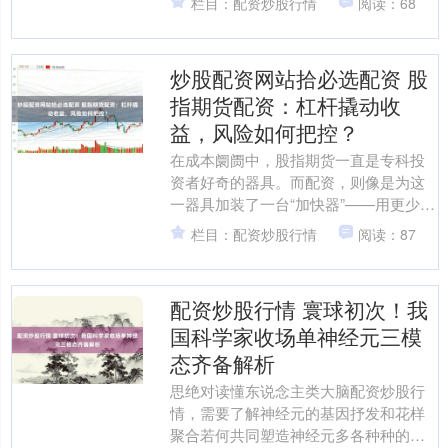
栏目：配资炒股行情
阅读：68
0.36%。....
炒股配资网站拾必选配资 股
指期货配资：杠杆撬动收
益，风险如何把控？
在成本阛阓中，股指期货一直是专科投
资者好奇的器具。而配资，则像是为这
一器具加装了一台“加快器”——用更少的
本金撬动更大的投资限制，表面上收益
栏目：配资炒股行情
阅读：87
空间被成倍放大。谈判....
配资炒股行情 寰球初次！我
国科学家收场单神经元三模
态齐备解析
思绝对读懂东说念主类大脑配资炒股行
情，需要了解神经元的基因抒发和花样
聚合若何共同塑造神经元多各种种的功