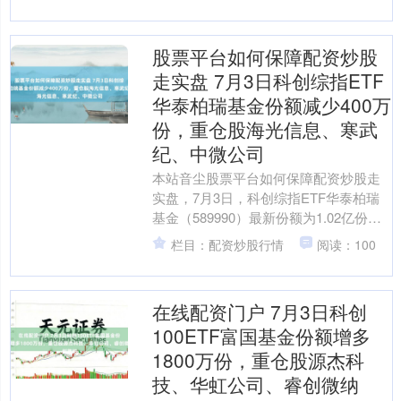
证券往复所阐明，自证....
股票平台如何保障配资炒股
走实盘 7月3日科创综指ETF
华泰柏瑞基金份额减少400万
份，重仓股海光信息、寒武
纪、中微公司
本站音尘股票平台如何保障配资炒股走
实盘，7月3日，科创综指ETF华泰柏瑞
基金（589990）最新份额为1.02亿份，
较前一交畴昔减少了400.0万份。当日资
栏目：配资炒股行情
阅读：100
金净....
在线配资门户 7月3日科创
100ETF富国基金份额增多
1800万份，重仓股源杰科
技、华虹公司、睿创微纳