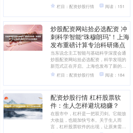
台如何保障配资炒股走实盘，市委副布
栏目：配资炒股行情
阅读：151
告、市长龚正会见中国....
炒股配资网站拾必选配资 冲
刺科学智能“珠穆朗玛”！上海
发布重磅计算专治科研痛点
当东说念主工智能与基础科学深度会通
炒股配资网站拾必选配资，科学发现的
新范式正在开启。上海也发布了新的计
算和专项基金，打造科学智能创新核
栏目：配资炒股行情
阅读：184
心。 在近日举行的第二届浦....
配资炒股行情 杠杆股票软
件：生人怎样避坑稳赚？
在股市中，杠杆是一把双刃剑。它能放
大收益，也能加快亏本。关于生人而
言，杠杆股票软件的出现，让原来需要
专科门槛的融资融券变得垂手而得。