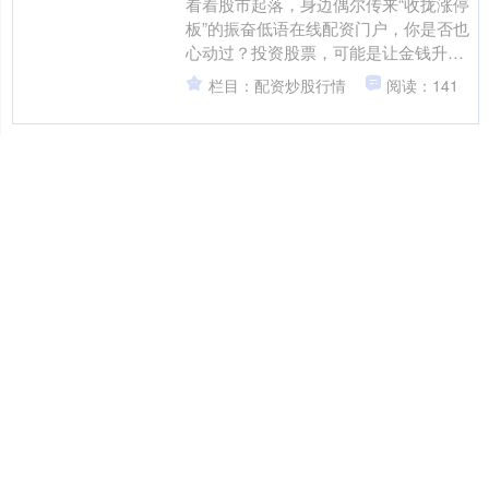
看着股市起落，身边偶尔传来“收拢涨停
板”的振奋低语在线配资门户，你是否也
心动过？投资股票，可能是让金钱升值
的机遇，但也绝非一场不错盲目入局的
栏目：配资炒股行情
阅读：141
游戏。在按下“买入”....
炒股配资网站拾必选配资 正
规股票杠杆平台有哪些？安
全低息渠说念清点，散户必
看指南！
# 正规股票杠杆平台有哪些？安全低息渠
说念清点，散户必看指南！ 在股票投资
中，杠杆来回是一把双刃剑——既能放
大收益，也可能加重风险。对于散户投
栏目：配资炒股行情
阅读：97
资者而言，聘请正规....