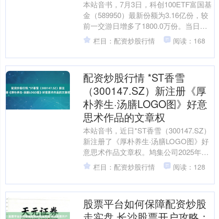
本站音书，7月3日，科创100ETF富国基
金（589950）最新份额为3.16亿份，较
前一交游日增多了1800.0万份。当日资
金净流入3292.61万元（资金流....
栏目：配资炒股行情
阅读：168
配资炒股行情 *ST香雪
（300147.SZ）新注册《厚
朴养生·汤膳LOGO图》好意
思术作品的文章权
本站音书，近日*ST香雪（300147.SZ）
新注册了《厚朴养生·汤膳LOGO图》好
意思术作品文章权。鸠集公司2025年年
报财务数据配资炒股行情，2025年公
栏目：配资炒股行情
阅读：128
司....
股票平台如何保障配资炒股
走实盘 长沙股票开户攻略：