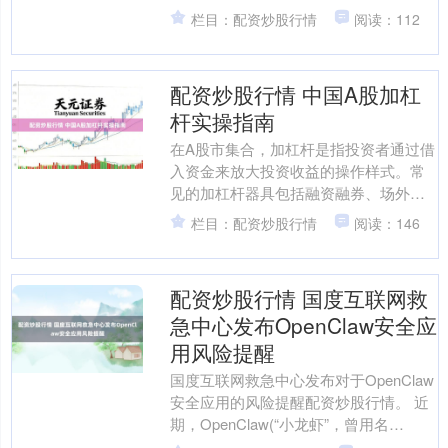
而言，合理愚弄配资器具不错放大收
栏目：配资炒股行情
阅读：112
益，但同期也伴跟着较高的风....
配资炒股行情 中国A股加杠
杆实操指南
在A股市集合，加杠杆是指投资者通过借
入资金来放大投资收益的操作样式。常
见的加杠杆器具包括融资融券、场外配
资、股指期货等。干系词，杠杆是一把
栏目：配资炒股行情
阅读：146
双刃剑，既能放大收益，....
配资炒股行情 国度互联网救
急中心发布OpenClaw安全应
用风险提醒
国度互联网救急中心发布对于OpenClaw
安全应用的风险提醒配资炒股行情。 近
期，OpenClaw(“小龙虾”，曾用名
Clawdbot、Moltbot)应用下载....