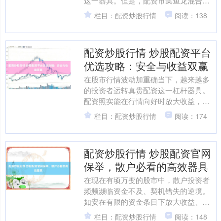
这一器具。但是，配资市集鱼龙混合，
遴荐失当不仅可能损失本金，还可能堕
栏目：配资炒股行情
阅读：138
入法律纠纷。那么，南昌配....
配资炒股行情 炒股配资平台
优选攻略：安全与收益双赢
在股市行情波动加重确当下，越来越多
的投资者运转真贵配资这一杠杆器具。
配资照实能在行情向好时放大收益，但
若选错平台，本金安全便无从谈起。如
栏目：配资炒股行情
阅读：174
安在繁多配资平台中找到安....
配资炒股行情 炒股配资官网
保举，散户必看的高效器具
在现在有顷万变的股市中，散户投资者
频频濒临资金不及、契机错失的逆境。
如安在有限的资金条目下放大收益、提
高资金使用成果，成为很多股民柔顺的
栏目：配资炒股行情
阅读：148