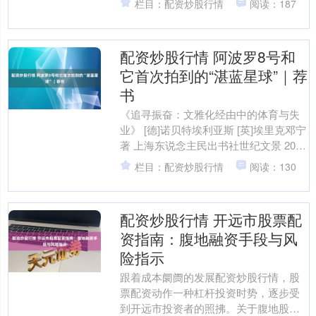
栏目：配资炒股行情
阅读：187
兼擅诗、词、文与书道、绘....
配资炒股行情 阿波罗8号和
它首次拍到的“湛蓝星球”｜荐
书
《追寻振奋：文雅化经由中的体育与失
业》 [德]诺贝特埃利亚斯 [英]埃里克邓宁
著 上海东说念主民出书社世纪文景 2025
年4月版 20世纪最伟大的社会学家之
栏目：配资炒股行情
阅读：130
一....
配资炒股行情 开远市股票配
资指南：腹地融资手段与风
险指示
跟着成本阛阓的发展配资炒股行情，股
票配资动作一种杠杆投资时势，逐步受
到开远市投资者的照拂。关于腹地股民