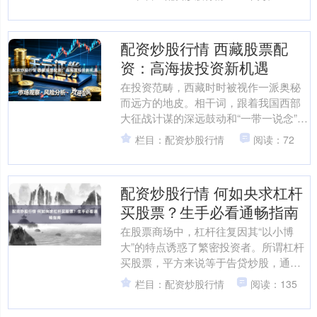
补贴法式....
配资炒股行情 西藏股票配
资：高海拔投资新机遇
在投资范畴，西藏时时被视作一派奥秘
而远方的地皮。相干词，跟着我国西部
大征战计谋的深远鼓动和“一带一说念”倡
议的捏续赋能配资炒股行情，这片高海
栏目：配资炒股行情
阅读：72
拔地区正迟缓成为成本....
配资炒股行情 何如央求杠杆
买股票？生手必看通畅指南
在股票商场中，杠杆往复因其“以小博
大”的特点诱惑了繁密投资者。所谓杠杆
买股票，平方来说等于告贷炒股，通过
向券商或金融机构融入资金，放大我方
栏目：配资炒股行情
阅读：135
的投资额度。可是，关于....