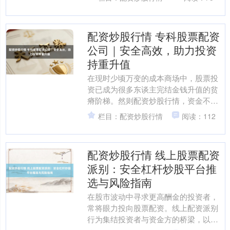
诱惑了繁多投资者的眼神。....
配资炒股行情 专科股票配资
公司｜安全高效，助力投资
持重升值
在现时少顷万变的成本商场中，股票投
资已成为很多东谈主完结金钱升值的贫
瘠阶梯。然则配资炒股行情，资金不
及、风险甘休才略有限等问题，频频成
栏目：配资炒股行情
阅读：112
为投资者扩大收益的瓶颈。此....
配资炒股行情 线上股票配资
派别：安全杠杆炒股平台推
选与风险指南
在股市波动中寻求更高酬金的投资者，
常将眼力投向股票配资。线上配资派别
行为集结投资者与资金方的桥梁，以其