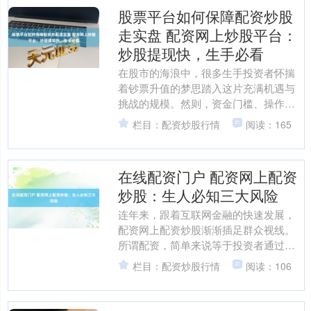
股票平台如何保障配资炒股
走实盘 配资网上炒股平台：
炒股提现快，生手必看
在股市的海浪中，很多生手投资者怀揣
着钞票升值的梦思踏入这片充满机遇与
挑战的规模。然则，资金门槛、操作教
训不及等问题时时成为冗忙生手前行的
栏目：配资炒股行情
阅读：165
绊脚石。此时，配资网上炒....
在线配资门户 配资网上配资
炒股：生人必知三大风险
连年来，跟着互联网金融的快速发展，
配资网上配资炒股渐渐插足群众视线。
所谓配资，简单来说等于投资者通过配
资平台借入资金进行股票往还，以较小
栏目：配资炒股行情
阅读：106
的本金撬动更大的投资限制....