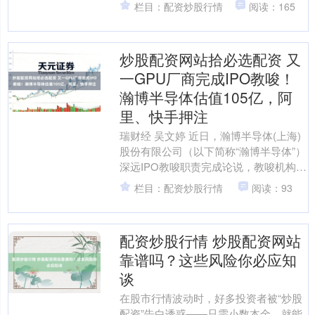
方便性和高杠杆特点蛊卦着雄伟眼力。
栏目：配资炒股行情
阅读：165
但是配资炒股行情，高收益....
炒股配资网站拾必选配资 又
一GPU厂商完成IPO教唆！
瀚博半导体估值105亿，阿
里、快手押注
瑞财经 吴文婷 近日，瀚博半导体(上海)
股份有限公司（以下简称“瀚博半导体”）
深远IPO教唆职责完成论说，教唆机构为
中信证券股份有限公司。 据了解，瀚博
栏目：配资炒股行情
阅读：93
半导体于....
配资炒股行情 炒股配资网站
靠谱吗？这些风险你必应知
谈
在股市行情波动时，好多投资者被“炒股
配资”告白诱惑——只需小数本金，就能