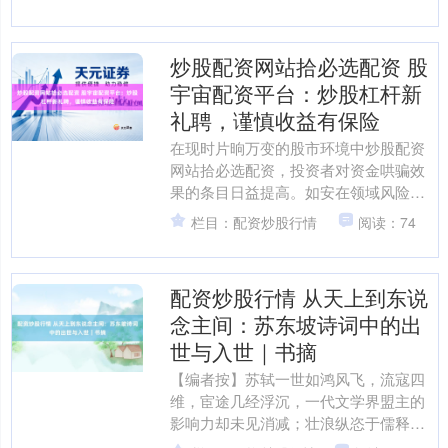
焦点。炒股配资当作一种正....
炒股配资网站拾必选配资 股
宇宙配资平台：炒股杠杆新
礼聘，谨慎收益有保险
在现时片晌万变的股市环境中炒股配资
网站拾必选配资，投资者对资金哄骗效
果的条目日益提高。如安在领域风险的
前提下放大收益，成为稠密股民热心的
栏目：配资炒股行情
阅读：74
中枢问题。股宇宙配资平台....
配资炒股行情 从天上到东说
念主间：苏东坡诗词中的出
世与入世｜书摘
【编者按】苏轼一世如鸿风飞，流寇四
维，宦途几经浮沉，一代文学界盟主的
影响力却未见消减；壮浪纵恣于儒释说
念三家念念想，其心灵天下博大宏丰，