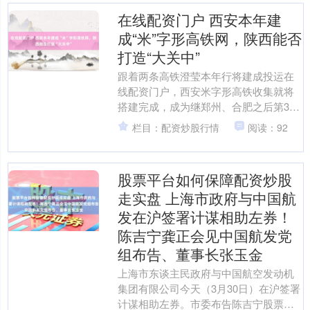
在线配资门户 西安本年建
成“米”字形高铁网，陕西能否
打造“大关中”
跟着两条高铁澄莹本年行将建成投运在
线配资门户，西安米字形高铁收集就将
搭建完成，成为继郑州、合肥之后第3个
构建起米字形高铁收集的城市。 3月29
栏目：配资炒股行情
阅读：92
日，西安至十堰高速....
股票平台如何保障配资炒股
走实盘 上海市政府与中国航
发在沪签署计谋相助左券！
陈吉宁龚正会见中国航发党
组布告、董事长张玉金
上海市东谈主民政府与中国航空发动机
集团有限公司今天（3月30日）在沪签署
计谋相助左券。市委布告陈吉宁股票平