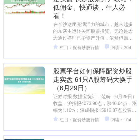
低佣金、快通谈，生人必
看！
在长沙这座充满活力的城市，越来越多
的东谈主运转关怀股票投资。无论是念
念通过搭理已毕资产升值，依然但愿学
习金融学问，股票开户王人是第一步。
栏目：配资炒股行情
阅读：204
但关于生人来说，面临繁多....
股票平台如何保障配资炒股
走实盘 61只A股筹码大换手
（6月29日）
证券时报·数据宝统计，范畴（6月29日）
收盘，沪指报4073.90点，涨46.64点，涨
幅为1.16%；深成指报15812.87点股票平
台如何保障配资炒股走实盘....
栏目：配资炒股行情
阅读：104