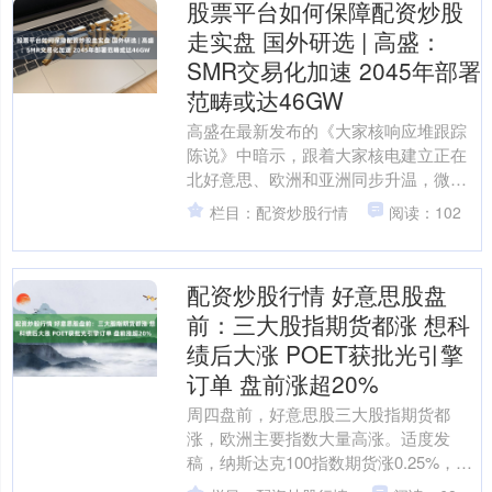
股票平台如何保障配资炒股
走实盘 国外研选 | 高盛：
SMR交易化加速 2045年部署
范畴或达46GW
高盛在最新发布的《大家核响应堆跟踪
陈说》中暗示，跟着大家核电建立正在
北好意思、欧洲和亚洲同步升温，微型
模块化响应堆（SMR）的交易化落地可
栏目：配资炒股行情
阅读：102
能进一步推高过去二十年....
配资炒股行情 好意思股盘
前：三大股指期货都涨 想科
绩后大涨 POET获批光引擎
订单 盘前涨超20%
周四盘前，好意思股三大股指期货都
涨，欧洲主要指数大量高涨。适度发
稿，纳斯达克100指数期货涨0.25%，说
念指期货涨0.80%，标普500指数期货涨