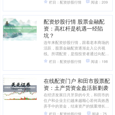
栏目：配资炒股行情
阅读：209
但“垂手而得”未便是“稳赚不....
配资炒股行情 股票金融配
资：高杠杆是机遇一经陷
坑？
连年来配资炒股行情，跟着老本商场的
活跃，股票金融配资逐渐走入公共视
线。所谓配资，是指投资者通过向配资
公司或平台借入资金，以放大本人本金
栏目：配资炒股行情
阅读：198
进行股票交往的一种表情。这....
在线配资门户 和田市股票配
资：土产货资金盘活新剿袭
在经济发展日月牙异的今天，和田市的
住户和企业主们越来越顺心若何高效愚
弄手中的资金，结束资产的慎重增长。
股票商场行动投资搭理的进犯渠说念，
栏目：配资炒股行情
阅读：75