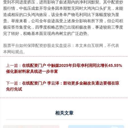
受到不同进度挤压，进而影响了叙述期内的净利润默契。其中配资炒
股行情，中低压成套开导业务因本期暂无同时大鸿沟口头扩充，未能
造成相应的口头鸿沟效应，该业务单产物毛利同比下落幅度较为显
贵。举座来看，公司全年齿迹虽受上述身分影响有所下滑，但公司积
极应答市集变化，四季度权略态势已出现积极改善，事迹较前三季度
完了转好，权略基本面呈现冉冉树立的广泛趋势。
股票平台如何保障配资炒股走实盘提示：本文来自互联网，不代表
本网站观点。
上一篇：
在线配资门户 中触媒2025年归母净利润同比增长45.55%
催化新材料家具线进一步丰富
下一篇：
在线配资门户 李云泽：鼓动更多金融改良通达要领在琼
先行先试
相关文章