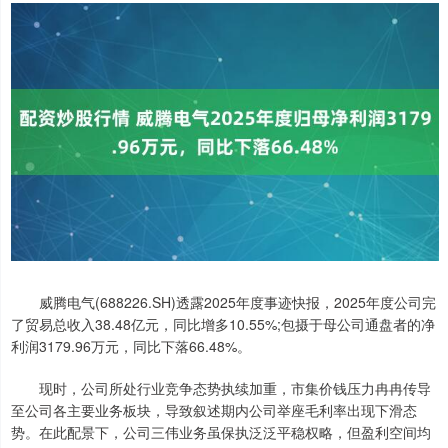
威腾电气(688226.SH)透露2025年度事迹快报，2025年度公司完
了贸易总收入38.48亿元，同比增多10.55%;包摄于母公司通盘者的净
利润3179.96万元，同比下落66.48%。
现时，公司所处行业竞争态势执续加重，市集价钱压力冉冉传导
至公司各主要业务板块，导致叙述期内公司举座毛利率出现下滑态
势。在此配景下，公司三伟业务虽保执泛泛平稳权略，但盈利空间均