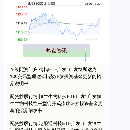
创业板指
3515.56
-19.58
-0.55%
热点资讯
在线配资门户 纳指ETF广发: 广发纳斯达克
100交易型通达式指数证券投资基金更新的招
募说明书
配资炒股行情 恒生生物科技ETF广发: 广发恒
生生物科技往来型绽开式指数证券投资基金更
新的招募阐发书
基金指数
7229.80
-1.63
-0.02%
配资炒股行情 港股通科技ETF广发: 广发恒生