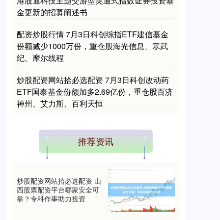
港股通科技主题交游型灵通式指数证券投资基
金更新的招募阐述书
配资炒股行情 7月3日科创综指ETF建信基金
份额减少1000万份，重仓股海光信息、寒武
纪、摩尔线程
国债指数
229.59
-0.00
0.00%
炒股配资网站拾必选配资 7月3日科创改动药
ETF国泰基金份额加多2.69亿份，重仓股百济
神州、艾力斯、百利天恒
推荐资讯
炒股配资网站拾必选配资 山
期指IC0
7730.00
-1.00
-0.01%
西股票配资平台哪家安全可
靠？专科作事助力投资