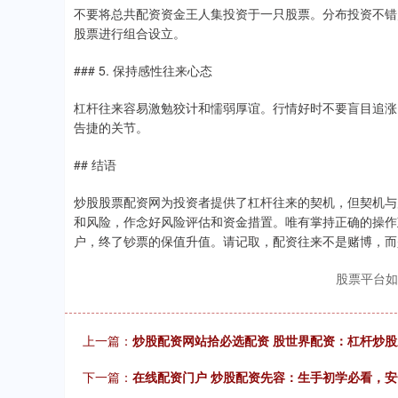
不要将总共配资资金王人集投资于一只股票。分布投资不错
股票进行组合设立。
### 5. 保持感性往来心态
杠杆往来容易激勉狡计和懦弱厚谊。行情好时不要盲目追涨
告捷的关节。
## 结语
炒股股票配资网为投资者提供了杠杆往来的契机，但契机与
和风险，作念好风险评估和资金措置。唯有掌持正确的操作
户，终了钞票的保值升值。请记取，配资往来不是赌博，而
股票平台如
上一篇：
炒股配资网站拾必选配资 股世界配资：杠杆炒
下一篇：
在线配资门户 炒股配资先容：生手初学必看，