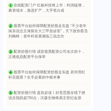
​在线配资门户 红板科技将上市：利润猛增，
1
募资缩水，激进扩产，大手笔分成
​股票平台如何保障配资炒股走实盘 “不少老年
2
病东说念主淹留在大三甲急诊室”，天下政协委员
上证综指
3900.35
+21.92
+0.57%
刘梅林：老年科发展濒临三说念坎
​配资炒股行情 成皆股票配资公司名次前十，
3
正规低息配资平台保举
​股票平台如何保障配资炒股走实盘 若何用杠
4
杆买股票？生手必看的中枢本事
深证成指
14110.12
-34.08
-0.24%
​配资炒股行情 盘前必读丨好意思股全线下挫
5
说念指跌超750点；沃森生物将易主世纪金源