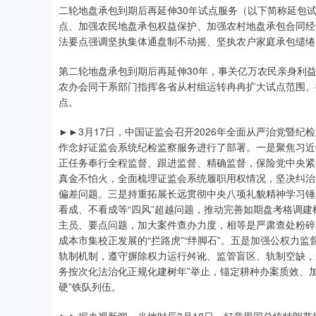
二轮地盘承包到期后再延伸30年试点服务（以下简称延包
点、加强农民地盘承包权益保护、加强农村地盘承包合同经
法要点强调坚执集体通盘制不动摇、坚执农户家庭承包缱绻
第二轮地盘承包到期后再延伸30年，事关亿万农民亲身利益
农办会同干系部门指挥各省从村组运转冉冉扩大试点范围。
点。
►►3月17日，中国证监会召开2026年全面从严治党暨
作念好证监会系统纪检监察服务进行了部署。一是聚焦习近
正任务奉行全程监督、跟进监督、精确监督，保险党中央紧
真金不怕火，全面梳理证监会系统履职用权情况，坚决纠治
偏差问题。三是持重拓展长远贯彻中央八项礼貌精神学习锤
看成、不看成等“四风”超越问题，推动完善如期盘考格调
主员、要点问题，加大案件查办力度，相等是严肃查处粉碎
成本市集校正发展的“拦路虎”“绊脚石”。五是加强公权力
轨制机制，遵守摒除权力运行舛讹、监管盲区、轨制空缺，
务按次化法治化正规化建树年”举止，锚定耕种办案质效、
硬”铁队列伍。