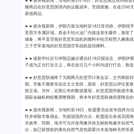
►►据央视新闻，当地时辰3月18日，好意思国总统特朗普
额商品在好意思国境内的运载成本。凭据措施，在改日60
甚他商品。
►►据央视新闻，伊朗方面当地时辰18日音讯称，伊朗得
意思方专属区域。真金不怕火油厂内接连发生爆炸，激发了
储备，将平直导致好意思军战机的燃料补给历程堕入瘫痪或
王子空军基地的好意思国空军战机提供燃料。
►►据新华社征引伊朗迈赫尔通信社18日报说念，伊朗伊
子成为正当打击主义，将在改日几个小时内进行打击，敦促
►►好意思联储终了为期两天的货币计策会议，文书将联邦基
期。市集不雅察东说念主士觉得，面前，好意思以伊往复推
慎立场。另外，近期公布的数据显现，好意思国劳能源市集
国际金融机构纷繁调整预期，将本年好意思联储初度降息的
►►据央视新闻，当地时辰18日，欧盟委员会发布指挥办
性并保险市集领会。凭据该指挥办法，欧盟提出各成员国海
关效率。同期，海关可允许使用兼并份文献粉饰兼并自然气
出，如已获授权的液化自然气货色因霍尔木兹海峡关闭等原