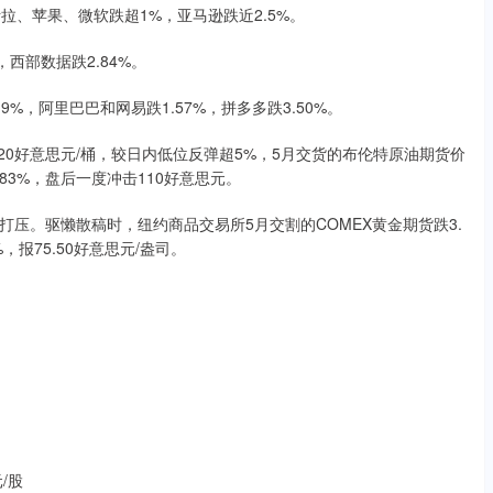
斯拉、苹果、微软跌超1%，亚马逊跌近2.5%。
，西部数据跌2.84%。
19%，阿里巴巴和网易跌1.57%，拼多多跌3.50%。
.20好意思元/桶，较日内低位反弹超5%，5月交货的布伦特原油期货价
.83%，盘后一度冲击110好意思元。
压。驱懒散稿时，纽约商品交易所5月交割的COMEX黄金期货跌3.
，报75.50好意思元/盎司。
/股