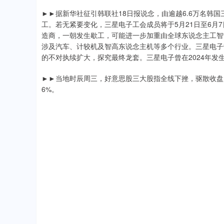
►►据新华社征引韩联社18日报说念，由逾越6.6万名韩国
工。若无紧要变化，三星电子工会成员将于5月21日至6月
造商，一朝发生歇工，可能进一步加重由全球东说念主工智
涉及汽车、计较机及智高东说念主机等多个行业。三星电子
的不对执续扩大，探究最终龙套。三星电子曾在2024年
►►当地时辰周三，好意思股三大股指全线下挫，驱散收盘，说念
6%。