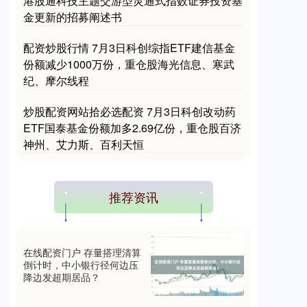
港股通科技主题交游型灵通式指数证券投资基
金更新的招募阐述书
配资炒股行情 7月3日科创综指ETF建信基金
份额减少1000万份，重仓股海光信息、寒武
纪、摩尔线程
炒股配资网站拾必选配资 7月3日科创改动药
期指IC0
7730.00
-1.00
-0.01%
ETF国泰基金份额加多2.69亿份，重仓股百济
神州、艾力斯、百利天恒
推荐资讯
在线配资门户 存量搭理清算
倒计时，中小银行径何边压
上证综指
3899.33
-1.02
-0.03%
降边发超期居品？