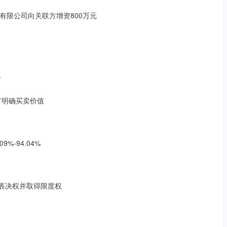
有限公司向关联方增资800万元
市
有明确买卖价值
%-94.04%
1%表决权并取得限度权