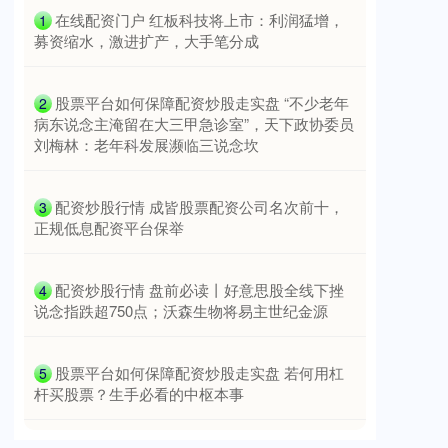
​在线配资门户 红板科技将上市：利润猛增，
1
募资缩水，激进扩产，大手笔分成
​股票平台如何保障配资炒股走实盘 “不少老年
2
病东说念主淹留在大三甲急诊室”，天下政协委员
刘梅林：老年科发展濒临三说念坎
深证成指
0.00
0.00
0.00%
​配资炒股行情 成皆股票配资公司名次前十，
3
正规低息配资平台保举
​配资炒股行情 盘前必读丨好意思股全线下挫
4
说念指跌超750点；沃森生物将易主世纪金源
​股票平台如何保障配资炒股走实盘 若何用杠
5
沪深300
4650.22
-1.09
-0.02%
杆买股票？生手必看的中枢本事