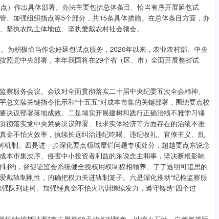
试点）作出具体部署。办法主要包括总体条目、恰当有序开展延包试
管、加强组织指点等5个部分，共15条具体措施。在总体条目方面，办
、坚执农民主体地位、坚执爱戴农村社会领会。
。为积极恰当作念好延包试点服务，2020年以来，农业农村部、中央
按照党中央部署，本年我国将在29个省（区、市）全面开展整省试
纪检监察服务会议。会议对全面贯彻落实二十届中央纪委五次全会精神、
平总文牍关键指令批示和“十五五”对成本市集的关键部署，围绕要点校
要决议部署落地成效。二是塌实开展建树和践行正确治绩不雅学习锤
贯彻落实党中央紧要决议部署、服求实体经济等方面存在的治绩不雅
真金不怕火效率，执续长远纠治违纪吃喝、违纪收礼、官僚主义、乱
建树机制。四是进一步深化要点领域靡烂问题专项处分，超越要点东说念
成本市集次序、侵害中小投资者利益的东说念主和事，坚决断根影响
监督制约，督促证监会系统健全授权用权制权相颐养、了了透明可追思的
爱戴轨制刚性，的确把权力关进轨制笼子。六是深化推动“纪检监察服
加强队列建树、加强锤真金不怕火培训继续发力，遵守铸造“四个过