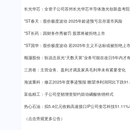
长光华芯：全资子公司苏州长光华芯半导体激光创新盘考院
*ST春天：股价极度波动 2025年龄迹预亏且存退市风险
*ST长药：因财务作秀被罚 股票将被拒绝上市
*ST国华：股价极度波动 若2025年主义不达标或被拒绝上
顺灏股份：轨说念辰光“天数天算”业务可能在改日5年内才
三房巷：主营业务、盈利才调及家具毛利率未有紧要变化
海波重科：修正2025年度事迹预报 瞻望净利润同比下跌91.09
富临精工：子公司坚韧增资契约鼓动磷酸铁锂样式
热心石油：拟5.4亿元收购高速接口IP公司奎芯科技51.1
（点击旁观更多公告）