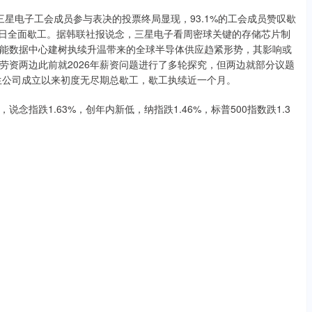
三星电子工会成员参与表决的投票终局显现，93.1%的工会成员赞叹歇
7日全面歇工。据韩联社报说念，三星电子看周密球关键的存储芯片制
能数据中心建树执续升温带来的全球半导体供应趋紧形势，其影响或
劳资两边此前就2026年薪资问题进行了多轮探究，但两边就部分议题
发生公司成立以来初度无尽期总歇工，歇工执续近一个月。
指跌1.63%，创年内新低，纳指跌1.46%，标普500指数跌1.3