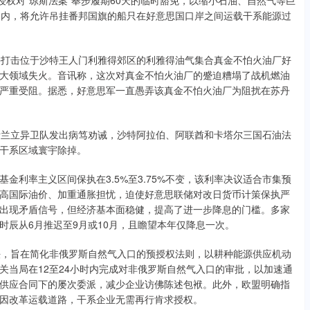
授权对“琼斯法案”奉步履期60天的临时豁免，以缩小石油、自然气等巨
天内，将允许吊挂番邦国旗的船只在好意思国口岸之间运载干系能源过
手打击位于沙特王人门利雅得郊区的利雅得油气集合真金不怕火油厂好
大领域失火。音讯称，这次对真金不怕火油厂的蹙迫糟塌了战机燃油
严重受阻。据悉，好意思军一直愚弄该真金不怕火油厂为阻扰在苏丹
斯兰立异卫队发出病笃劝诫，沙特阿拉伯、阿联酋和卡塔尔三国石油法
干系区域寰宇除掉。
金利率主义区间保执在3.5%至3.75%不变，该利率决议适合市集预
高国际油价、加重通胀担忧，迫使好意思联储对改日货币计策保执严
出现矛盾信号，但经济基本面稳健，提高了进一步降息的门槛。多家
时辰从6月推迟至9月或10月，且瞻望本年仅降息一次。
法，旨在简化非俄罗斯自然气入口的预授权法则，以耕种能源供应机动
关当局在12至24小时内完成对非俄罗斯自然气入口的审批，以加速通
供应合同下的屡次委派，减少企业访佛陈述包袱。此外，欧盟明确指
因改革运载道路，干系企业无需再行肯求授权。