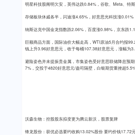
明星科技股阐明欠安，英伟达跌0.84%，谷歌、Meta、特
存储板块休戚各半，闪迪涨4.65%，好意思光科技涨0.01%
纳斯达克中国金龙指数跌2.06%，百度涨0.98%，京东跌1.
巨额商品方面，国际油价大幅走高，WTI原油5月合约报99
钱上升3.96好意思元，收于每桶107.38好意思元，涨幅为3
避险姿色并未提振贵金属，市集姿色受好意思联储降息预期打
7%，交投于4820好意思元/盎司隔壁，白银期货重挫超5.5%
沃森生物：控股股东拟变更为腾云新沃，股票复牌
锋龙股份：获优必选要约收购13.02%股份 要约价钱17.72元