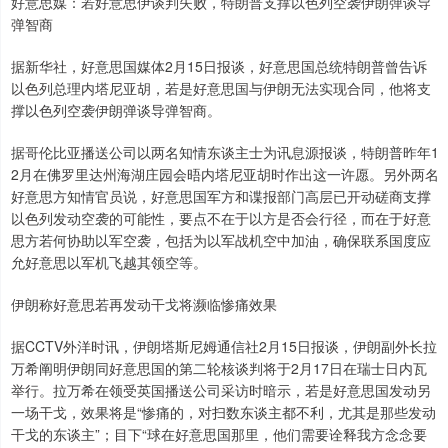
好意思媒：若好意思伊谈判失败，特朗普支撑以色列空袭伊朗弹谈导
弹智商
据新华社，好意思国媒体2月15日报谈，好意思国总统特朗普曾告诉
以色列总理内塔尼亚胡，若是好意思国与伊朗无法实现合同，他将支
撑以色列空袭伊朗弹谈导弹智商。
据哥伦比亚播送公司以两名知情东谈主士为讯息源报谈，特朗普昨年1
2月在佛罗里达州海湖庄园会晤内塔尼亚胡时作出这一许愿。另外两名
好意思方知情官员说，好意思国军方和谍报部门高层已开动磋商支撑
以色列发动空袭的可能性，要点不在于以方是否会行径，而在于好意
思方若何协助以军空袭，包括为以军战机空中加油，确保联系国度应
允好意思以军机飞越其领空等。
伊朗称好意思若再发动干戈将濒临惨痛效果
据CCTV外洋时讯，伊朗塔斯尼姆通信社2月15日报谈，伊朗副外长拉
万希阐明伊朗同好意思国的第二轮核谈判将于2月17日在瑞士日内瓦
举行。拉万希在领受英国播送公司采访时暗示，若是好意思国发动另
一场干戈，效果将是“惨痛的，对扫数东谈主都不利，尤其是那些发动
干戈的东谈主”；目下“球在好意思国那里，他们需要诠释我方念念要