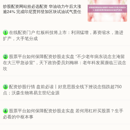
炒股配资网站拾必选配资 华油动力午后大涨
逾24% 完成印尼贾邦登加区块试油试气责任
期指IC0
7877.80
+164.40
+2.13%
​在线配资门户 红板科技将上市：利润猛增，募资缩水，激进
1
扩产，大手笔分成
​股票平台如何保障配资炒股走实盘 “不少老年病东说念主淹留
2
在大三甲急诊室”，天下政协委员刘梅林：老年科发展濒临三说念
坎
​配资炒股行情 盘前必读丨好意思股全线下挫说念指跌超750
3
点；沃森生物将易主世纪金源
上证综指
3940.04
+39.68
+1.02%
​股票平台如何保障配资炒股走实盘 若何用杠杆买股票？生手
4
必看的中枢本事