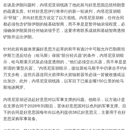
在谈及伊朗问题时，内塔尼亚胡线路了他此前与好意思国总统特朗普
的疏通实质。针对好意思伊行将举行的新一轮谈判，内塔尼亚胡暗
示“怀疑”，并向好意思方设定了以方底线。内塔尼亚胡称，任何合同
都必须包含铲除伊朗的核基础智商，而不单是是暂停铀浓缩程度，必
须确保伊朗莫得任何铀浓缩手艺，这要求将联系成就和基础智商透彻
铲除并运出伊朗。
针对此前有媒体泄漏好意思方起草的和平有诡计中可能允许巴勒斯坦
伊斯兰违反结合（哈马斯）保留“部分轻兵器”的条件，内塔尼亚胡暗
示，哈马斯澌灭武装必须是透彻的，“他们必须交出兵器，而不单是是
所谓的‘重型兵器’。”内塔尼亚胡暗示，据估算哈马斯手中仍掌合手约6
万支步枪，这些兵器连同火箭弹和火箭辐射器等必须一皆被收缴或运
出加沙。此外，内塔尼亚胡线路，以军目下已摧走嘴150公里的哈马
斯地谈网罗。
内塔尼亚胡还说起好意思对以军事支撑的问题。他暗示，以方诡计是
在支撑合同于2028年到期后，罢休好意思国对以色列的军事支撑。目
下的合同是好意思国每年向以色列提供38亿好意思元，主要用于在好
意思采购军事装备。