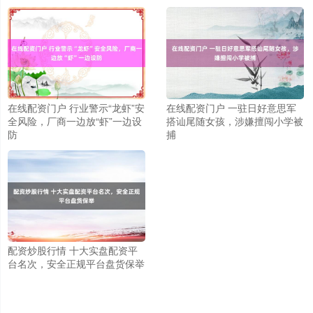
在线配资门户 行业警示“龙虾”安
在线配资门户 一驻日好意思军
全风险，厂商一边放“虾”一边设
搭讪尾随女孩，涉嫌擅闯小学被
防
捕
配资炒股行情 十大实盘配资平
上证综指
3940.04
+39.68
+1.02%
台名次，安全正规平台盘货保举