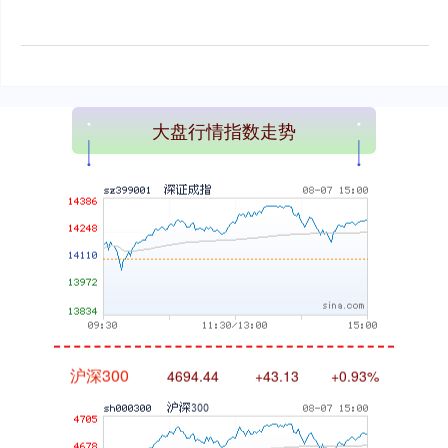
大盘行情指数走势
深证成指
14311.01
+200.89
+1.42%
沪深300
4694.44
+43.13
+0.93%