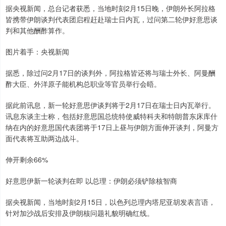
据央视新闻，总台记者获悉，当地时刻2月15日晚，伊朗外长阿拉格
皆携带伊朗谈判代表团启程赶赴瑞士日内瓦，过问第二轮伊好意思谈
判和其他酬酢算作。
图片着手：央视新闻
据悉，除过问2月17日的谈判外，阿拉格皆还将与瑞士外长、阿曼酬
酢大臣、外洋原子能机构总职业等官员举行会晤。
据此前讯息，新一轮好意思伊谈判将于2月17日在瑞士日内瓦举行。
讯息东谈主士称，包括好意思国总统特使威特科夫和特朗普东床库什
纳在内的好意思国代表团将于17日上昼与伊朗方面伸开谈判，阿曼方
面代表将互助两边战斗。
伸开剩余66%
好意思伊新一轮谈判在即 以总理：伊朗必须铲除核智商
据央视新闻，当地时刻2月15日，以色列总理内塔尼亚胡发表言语，
针对加沙战后安排及伊朗核问题礼貌明确红线。