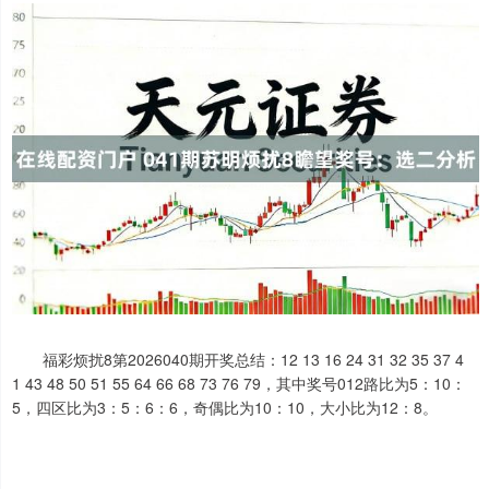
福彩烦扰8第2026040期开奖总结：12 13 16 24 31 32 35 37 4
1 43 48 50 51 55 64 66 68 73 76 79，其中奖号012路比为5：10：
5，四区比为3：5：6：6，奇偶比为10：10，大小比为12：8。