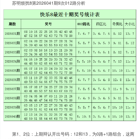
苏明烦扰8第2026041期9次012路分析
第1、2位：上期辩认开出号码：12和13，为0路+1路组合，这两