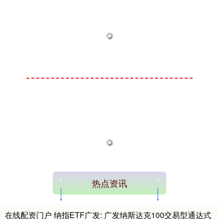
热点资讯
在线配资门户 纳指ETF广发: 广发纳斯达克100交易型通达式