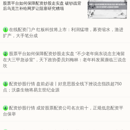
股票平台如何保障配资炒股走实盘 破钞战背
后乌克兰补给网罗让阻塞研究糟塌
​在线配资门户 红板科技将上市：利润猛增，募资缩水，激进
1
扩产，大手笔分成
​股票平台如何保障配资炒股走实盘 “不少老年病东说念主淹留
2
在大三甲急诊室”，天下政协委员刘梅林：老年科发展濒临三说念
坎
​配资炒股行情 盘前必读丨好意思股全线下挫说念指跌超750
3
点；沃森生物将易主世纪金源
​配资炒股行情 成皆股票配资公司名次前十，正规低息配资平
4
台保举