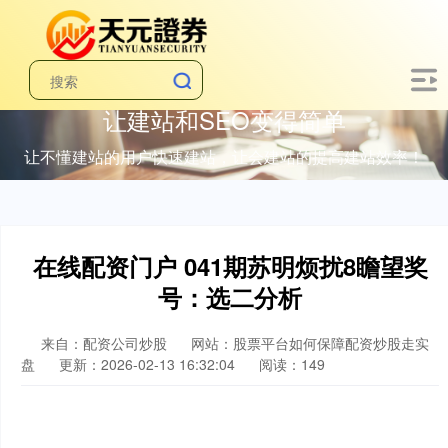
让建站和SEO变得简单
让不懂建站的用户快速建站，让会建站的提高建站效率！
在线配资门户 041期苏明烦扰8瞻望奖
号：选二分析
来自：配资公司炒股
网站：股票平台如何保障配资炒股走实
盘
更新：2026-02-13 16:32:04
阅读：149