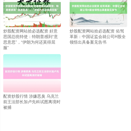
炒股配资网站拾必选配资 好意
炒股配资网站拾必选配资 佑驾
思国总统特使：特朗普感到“意
革新：中国证监会就公司H股全
思意思”，“伊朗为何还莫得屈
领悟出具备案见告书
服”
配资炒股行情 涉嫌恶臭 乌克兰
前王法部长加卢先科试图离境时
被捕