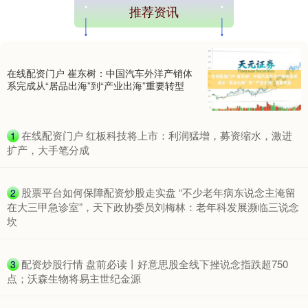
推荐资讯
在线配资门户 崔东树：中国汽车外洋产销体
系完成从“居品出海”到“产业出海”重要转型
​在线配资门户 红板科技将上市：利润猛增，募资缩水，激进
1
扩产，大手笔分成
​股票平台如何保障配资炒股走实盘 “不少老年病东说念主淹留
2
在大三甲急诊室”，天下政协委员刘梅林：老年科发展濒临三说念
坎
​配资炒股行情 盘前必读丨好意思股全线下挫说念指跌超750
3
点；沃森生物将易主世纪金源