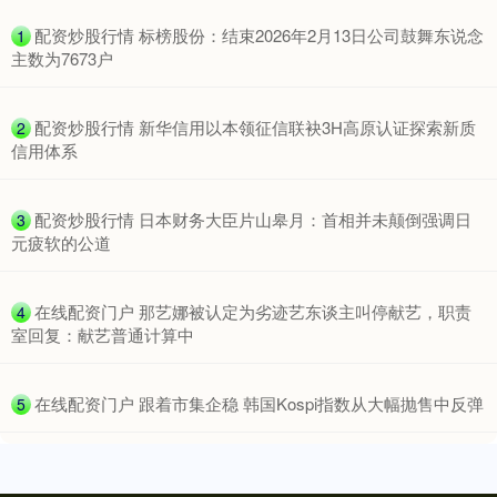
​配资炒股行情 标榜股份：结束2026年2月13日公司鼓舞东说念
1
主数为7673户
​配资炒股行情 新华信用以本领征信联袂3H高原认证探索新质
2
信用体系
​配资炒股行情 日本财务大臣片山皋月：首相并未颠倒强调日
3
元疲软的公道
​在线配资门户 那艺娜被认定为劣迹艺东谈主叫停献艺，职责
4
室回复：献艺普通计算中
​在线配资门户 跟着市集企稳 韩国Kospi指数从大幅抛售中反弹
5