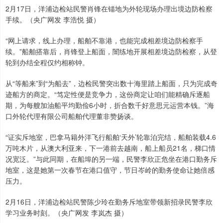
2月17日，洋浦边检站民警肖锋在锚地为外轮现场办理出境边防检察
手续。（央广网发 李浩悦 摄）
“网上请求，线上办理，船舶不靠港，也能完成相差境边防检察手
续。”船舶搭靠后，肖锋登上船面，闇练地开展相差境边防检察，从登
轮到办结全程仅约相称钟。
从“等船来”到“为船去”，边检民警突出数十海里踏上船面，只为完成奇
迹船方的商定。“笃定性便是竞争力，这份商定让咱们能精确斥逐船
期，为每艘加油船平均勤俭6小时，折合数千好意思元运营本钱。”海
口外轮代理有限公司船舶代理董非赞扬谈。
“证实斥地室，巴拿马籍外洋飞行船舶‘天外’轮靠泊完结，船舶装载4.6
万吨木片，从澳大利亚来，下一港前去越南，船上船员21名，梯口情
况宽泛。”与此同期，在船埠的另一端，民警李欣正危坐在港口勤务斥
地室，这是她第一次春节在港口值守，节日岑岭的勤务使命让她倍感
压力。
2月16日，洋浦边检站民警陈少玲在勤务斥地室带领新招录民警李欣
学习业务时刻。（央广网发 李岚杰 摄）