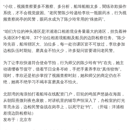
“小欣，视频查察要多不雅察、多分析，船埠船舶太多，闇练诈欺操作
系统，才不会视觉疲困。”老民警陈少玲递给李欣一瓶眼药水，行为视
频查察岗亭的民警，眼药水成为了陈少玲常用的“殊效药”。
“咱们方位的神头港区是洋浦港口相差境业务量最大的港区，担负着神
头港区8个船埠、37个泊位相差境船舶及船员的边防检察任务。”陈少
玲先容，船埠辖区大、泊位多，每一处功课区皆不可放过，李欣参加
边检队伍时期短、磨真金不怕火少，许多疑问皆要请问老民警。
为了让李欣快速符合使命节拍，行为师父的陈少玲有“约”在先，她主
动请缨春节值守，借着节日业务岑岭，手把手素养李欣“真传狡饰”。
现时，李欣还是初步掌捏了视频查察时刻，她和师父的商定仍在不
绝，她将不绝学习不竭丰富磨真金不怕火。
北部湾的海浪拍打着船埠在线配资门户，巨轮的鸣笛声悠扬在海面，
从朝阳熹微到夜色衰败，对讲机里的辅导声恒深入了，办检室的灯光
常亮永远，边检民警奋战在岗亭上，以死守赴“约”。（开端：洋浦相
差境边防检察站）
发布于：北京市