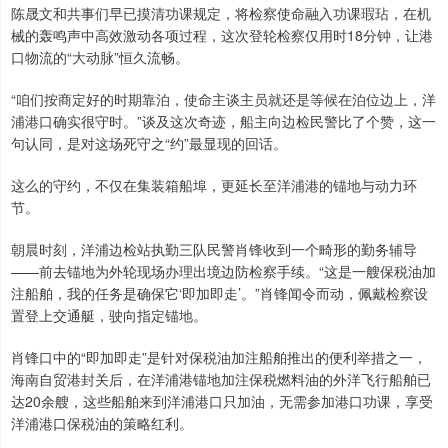
陈晟文和共事们早已摸清功课规定，将检察使命融入功课瑕玷，在机
械的轰鸣声中高效激动各项过程，这次登轮检察仅用时18分钟，让港
口物流的“大动脉”恒久流畅。
“咱们按商定好的时期靠泊，使命主谈主员就还是等候在泊位边上，洋
浦港口确实很守时。”谈及这次奇迹，船主向边检民警比了个赞，这一
句认同，是对这场死守之“约”最显现的回话。
这么的守约，不仅在集装箱船埠，更延长至洋浦港的锚地与动力环
节。
朝晨时刻，洋浦边检站执勤三队民警肖锋收到一个畸形的勤务辅导
——前去锚地为外轮现场办理出境边防检察手续。“这是一艘保税油加
注船舶，我的任务是确保它‘即加即走’。”肖锋闻令而动，佩戴检察设
置登上交通艇，驶向指定锚地。
肖锋口中的“即加即走”是针对保税油加注船舶推出的便利举措之一，
海南自贸港封关后，在洋浦港锚地加注保税燃料油的外洋飞行船舶已
达20余艘，这些船舶来到洋浦港口只加油，无需参加港口功课，享受
洋浦港口保税油的策略红利。