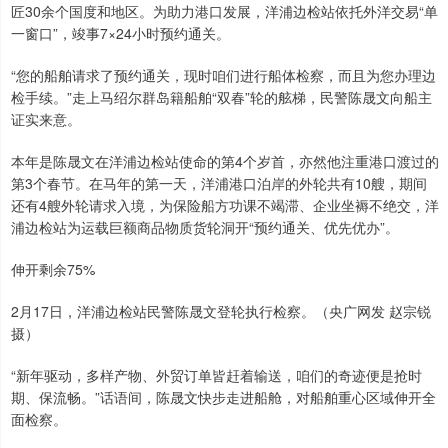
匠30余个国度和地区。为助力港口发展，洋浦边检站依托外洋交易“单
一窗口”，竣事7×24小时预约通关。
“您的船舶请求了预约通关，现时咱们进行船体检察，而且为您办理边
检手续。”走上马绍尔群岛籍船舶“双春”轮的舷梯，民警陈晟文向船主
证实来意。
本年是陈晟文在洋浦边检站使命的第4个岁首，亦然他注重港口渡过的
第3个春节。在马年的第一天，洋浦港口泊岸的外轮共有10艘，期间
还有4艘外轮请求入境，为保险船方功课不竭滞、企业坐褥不绝交，洋
浦边检站为运载巨额商品物质货轮洞开“预约通关、优先优办”。
伸开剩余75%
2月17日，洋浦边检站民警陈晟文登轮执行检察。（央广网发 赵宗锐
摄）
“新年驱动，多样产物、外贸订单皆赶着输送，咱们的奇迹便是抢时
期、保流畅。”话语间，陈晟文快步走进船舱，对船舶重心区域伸开全
面检察。