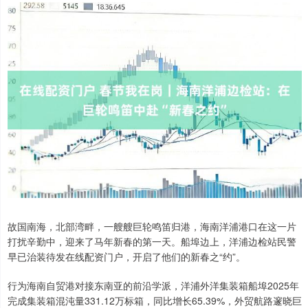
故国南海，北部湾畔，一艘艘巨轮鸣笛归港，海南洋浦港口在这一片
打扰辛勤中，迎来了马年新春的第一天。船埠边上，洋浦边检站民警
早已治装待发在线配资门户，开启了他们的新春之“约”。
行为海南自贸港对接东南亚的前沿学派，洋浦外洋集装箱船埠2025年
完成集装箱混沌量331.12万标箱，同比增长65.39%，外贸航路邃晓巨