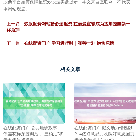
股票平台如何保障配资炒股走实盘提示：本文来自互联网，不代表
本网站观点。
上一篇：
炒股配资网站拾必选配资 拉赫曼宣誓成为孟加拉国新一
任总理
下一篇：
在线配资门户 学习进行时｜和善一刹 饱含深情
相关文章
在线配资门户 公共地缘政事、
在线配资门户 戴文动力情愿以
供需花样深度调治，“三桶油”将
214亿好意思元收购好意思国页
来五年何如筹办
岩油竞争敌手Coterra