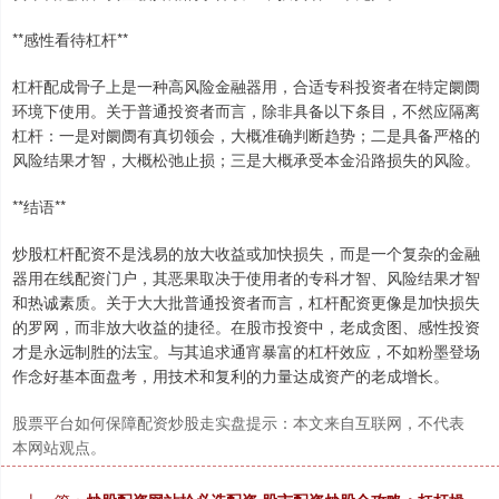
**感性看待杠杆**
杠杆配成骨子上是一种高风险金融器用，合适专科投资者在特定阛阓
环境下使用。关于普通投资者而言，除非具备以下条目，不然应隔离
杠杆：一是对阛阓有真切领会，大概准确判断趋势；二是具备严格的
风险结果才智，大概松弛止损；三是大概承受本金沿路损失的风险。
**结语**
炒股杠杆配资不是浅易的放大收益或加快损失，而是一个复杂的金融
器用在线配资门户，其恶果取决于使用者的专科才智、风险结果才智
和热诚素质。关于大大批普通投资者而言，杠杆配资更像是加快损失
的罗网，而非放大收益的捷径。在股市投资中，老成贪图、感性投资
才是永远制胜的法宝。与其追求通宵暴富的杠杆效应，不如粉墨登场
作念好基本面盘考，用技术和复利的力量达成资产的老成增长。
股票平台如何保障配资炒股走实盘提示：本文来自互联网，不代表
本网站观点。