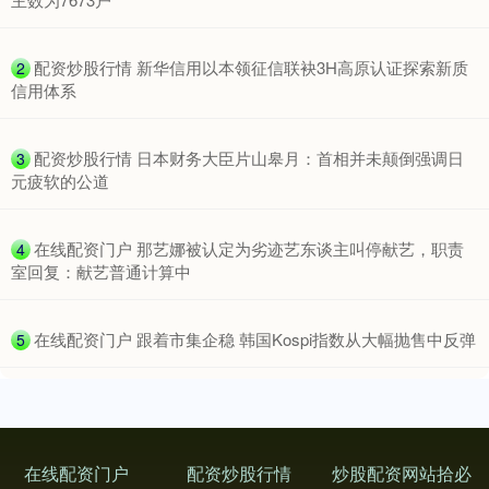
​配资炒股行情 新华信用以本领征信联袂3H高原认证探索新质
2
信用体系
​配资炒股行情 日本财务大臣片山皋月：首相并未颠倒强调日
3
元疲软的公道
​在线配资门户 那艺娜被认定为劣迹艺东谈主叫停献艺，职责
4
室回复：献艺普通计算中
​在线配资门户 跟着市集企稳 韩国Kospi指数从大幅抛售中反弹
5
在线配资门户
配资炒股行情
炒股配资网站拾必