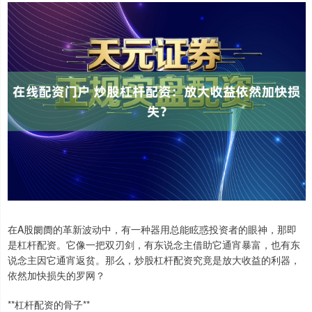
在A股阛阓的革新波动中，有一种器用总能眩惑投资者的眼神，那即
是杠杆配资。它像一把双刃剑，有东说念主借助它通宵暴富，也有东
说念主因它通宵返贫。那么，炒股杠杆配资究竟是放大收益的利器，
依然加快损失的罗网？
**杠杆配资的骨子**