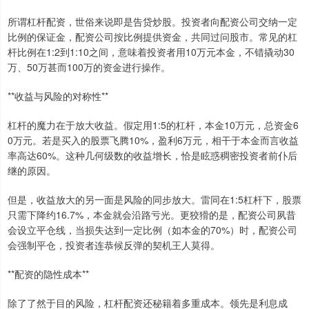
所谓杠杆配资，世俗来说即是告贷炒股。投资者向配资公司交纳一定
比例的保证金，配资公司按比例提供资金，共同过问股市。常见的杠
杆比例在1:2到1:10之间，意味着投资者用10万元本金，不错撬动30
万、50万甚而100万的资金进行操作。
**收益与风险的对称性**
杠杆的魔力在于放大收益。假定用1:5的杠杆，本金10万元，总资金6
0万元。若是买入的股票飞腾10%，盈利6万元，相干于本金而言收益
率高达60%。这种几何级数的收益增长，恰是眩惑稠密投资者前仆后
继的原因。
但是，收益放大的另一面是风险的同步放大。雷同在1:5杠杆下，股票
只需下降约16.7%，本金就会沿路亏光。更狡猾的是，配资公司夙昔
会设立平仓线，当损失达到一定比例（如本金的70%）时，配资公司
会强制平仓，投资者连恭候反弹的契机王人莫得。
**配资的隐性成本**
除了了然于目的风险，杠杆配资还秘籍着多重成本。领先是利息成