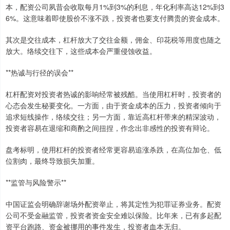
本，配资公司夙昔会收取每月1%到3%的利息，年化利率高达12%到3
6%。这意味着即使股价不涨不跌，投资者也要支付腾贵的资金成本。
其次是交往成本，杠杆放大了交往金额，佣金、印花税等用度也随之
放大。络续交往下，这些成本会严重侵蚀收益。
**热诚与行径的误会**
杠杆配资对投资者热诚的影响经常被残酷。当使用杠杆时，投资者的
心态会发生秘要变化。一方面，由于资金成本的压力，投资者倾向于
追求短线操作，络续交往；另一方面，靠近高杠杆带来的精深波动，
投资者容易在退缩和商酌之间扭捏，作念出非感性的投资有辩论。
盘考标明，使用杠杆的投资者经常更容易追涨杀跌，在高位加仓、低
位割肉，最终导致损失加重。
**监管与风险警示**
中国证监会明确辞谢场外配资举止，将其定性为犯罪证券业务。配资
公司不受金融监管，投资者资金安全难以保险。比年来，已有多起配
资平台跑路、资金被挪用的事件发生，投资者血本无归。