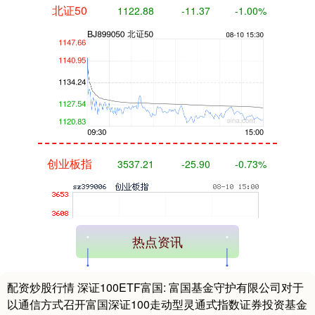
北证50
1122.88
-11.37
-1.00%
创业板指
3537.21
-25.90
-0.73%
热点资讯
配资炒股行情 深证100ETF富国: 富国基金守护有限公司对于
以通信方式召开富国深证100走动型灵通式指数证券投资基金
基金指数
7247.38
+5.28
+0.07%