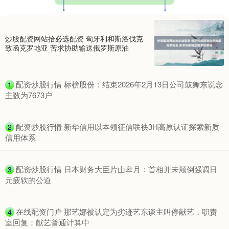
炒股配资网站拾必选配资 匈牙利和斯洛伐克
致函克罗地亚 苦求协助输送俄罗斯原油
​配资炒股行情 标榜股份：结束2026年2月13日公司鼓舞东说念
1
主数为7673户
上证综指
3966.59
+26.56
+0.67%
​配资炒股行情 新华信用以本领征信联袂3H高原认证探索新质
2
信用体系
​配资炒股行情 日本财务大臣片山皋月：首相并未颠倒强调日
3
元疲软的公道
深证成指
14316.96
+5.95
+0.04%
​在线配资门户 那艺娜被认定为劣迹艺东谈主叫停献艺，职责
4
室回复：献艺普通计算中