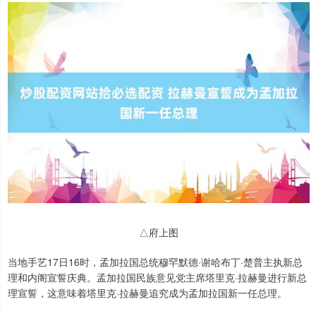
△府上图
当地手艺17日16时，孟加拉国总统穆罕默德·谢哈布丁·楚普主执新总
理和内阁宣誓庆典。孟加拉国民族意见党主席塔里克·拉赫曼进行新总
理宣誓，这意味着塔里克·拉赫曼追究成为孟加拉国新一任总理。