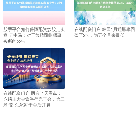
股票平台如何保障配资炒股走实
在线配资门户 韩国1月通胀率回
盘 云中马：对于续聘司帐师事
落至2%，为五个月来最低
务所的公告
上证综指
3966.59
+26.56
+0.67%
在线配资门户 两会当天看点：
东谈主大会议举行完了会，第三
场“部长通谈”于会后开启