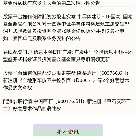
基金份额执有东谈主大会的第二次请示性公告
股票平台如何保障配资炒股走实盘 半导体建筑ETF国泰: 国泰
基金照管有限公司对于国泰中证半导体材料建筑主题交往型
洞开式指数证券投资基金膨胀基金份额拆分并换取最小申
购、赎回单元及联系业务安排的公告
在线配资门户 信息本领ETF广发: 广发中证全指信息本领往还
型盛开式指数证券投资基金基金家具尊府纲领更新
国债指数
229.80
+0.11
+0.05%
股票平台如何保障配资炒股走实盘 隆鑫通用（603766.SH）
新注册《全地形车仪容中控界面（D600）》等2个好意思术
作品的文章权
配资炒股行情 中国巨石（600176.SH）新注册《巨石安环三
宝》好意思术作品的著述权
期指IC0
7881.40
+26.20
+0.33%
推荐资讯