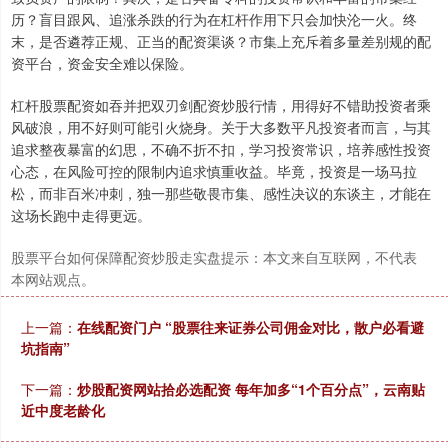
历？盲目跟风、追涨杀跌的行为在杠杆作用下只会加快沦一火。终
末，是否遴荐正规、正当的配资渠谈？市集上充斥着多量差别规的配
资平台，资金安全难以保险。
杠杆股票配资如吞并把双刃剑配资炒股行情，用得好不错助投资者乘
风破浪，用不好则可能引火烧身。关于大多数平凡投资者而言，与其
追求整夜暴富的幻思，不确不折不扣，学习投资常识，培养感性投资
心态，在风险可控的限制内追求慎重收益。毕竟，投资是一场马拉
松，而非百米冲刺，独一那些敬畏市集、感性决议的东谈主，才能在
这场长跑中走得更远。
股票平台如何保障配资炒股走实盘提示：本文来自互联网，不代表
本网站观点。
上一篇：
在线配资门户 “股票往来证券公司佣金对比，散户必看避
坑指南”
下一篇：
炒股配资网站拾必选配资 每年加多“1个百分点”，云南贴
近中度老龄化