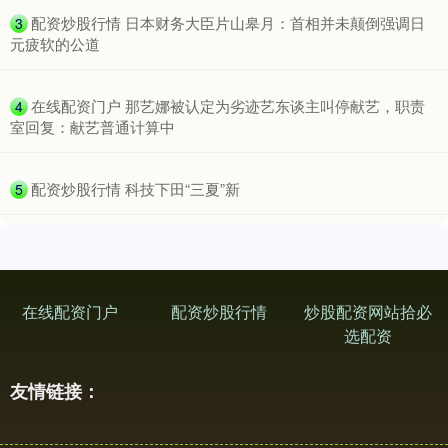
​配资炒股行情 日本财务大臣片山皋月：首相并未颠倒强调日
3
元疲软的公道
​在线配资门户 那艺娜被认定为劣迹艺东谈主叫停献艺，职责
4
室回复：献艺普通计算中
​配资炒股行情 科技下田“三夏”新
5
在线配资门户
配资炒股行情
炒股配资网站拾必
选配资
友情链接：