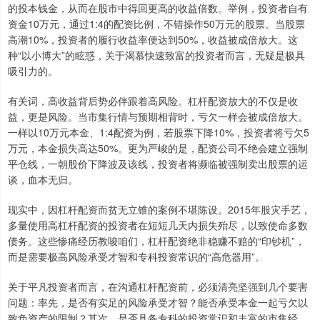
的投本钱金，从而在股市中得回更高的收益倍数。举例，投资者自有
资金10万元，通过1:4的配资比例，不错操作50万元的股票。当股票
高潮10%，投资者的履行收益率便达到50%，收益被成倍放大。这
种“以小博大”的眩惑，关于渴慕快速致富的投资者而言，无疑是极具
吸引力的。
有关词，高收益背后势必伴跟着高风险。杠杆配资放大的不仅是收
益，更是风险。当市集行情与预期相背时，亏欠一样会被成倍放大。
一样以10万元本金、1:4配资为例，若股票下降10%，投资者将亏欠5
万元，本金损失高达50%。更为严峻的是，配资公司不绝会建立强制
平仓线，一朝股价下降波及该线，投资者将濒临被强制卖出股票的运
谈，血本无归。
现实中，因杠杆配资而贫无立锥的案例不堪陈设。2015年股灾手艺，
多量使用高杠杆配资的投资者在短短几天内损失殆尽，以致使命多数
债务。这些惨痛经历教唆咱们，杠杆配资绝非稳赚不赔的“印钞机”，
而是需要极高风险承受才智和专科投资常识的“高危器用”。
关于平凡投资者而言，在沟通杠杆配资前，必须清亮坚强到几个要害
问题：率先，是否有实足的风险承受才智？能否承受本金一起亏欠以
致负资产的限制？其次，是否具备专科的投资常识和丰富的市集经