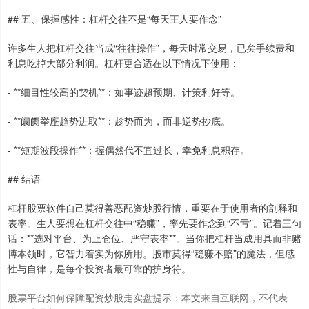
## 五、保握感性：杠杆交往不是“每天王人要作念”
许多生人把杠杆交往当成“往往操作”，每天时常交易，已矣手续费和
利息吃掉大部分利润。杠杆更合适在以下情况下使用：
- **细目性较高的契机**：如事迹超预期、计策利好等。
- **阛阓举座趋势进取**：趁势而为，而非逆势抄底。
- **短期波段操作**：握偶然代不宜过长，幸免利息积存。
## 结语
杠杆股票软件自己莫得善恶配资炒股行情，重要在于使用者的剖释和
表率。生人要想在杠杆交往中“稳赚”，率先要作念到“不亏”。记着三句
话：**选对平台、为止仓位、严守表率**。当你把杠杆当成用具而非赌
博本领时，它智力着实为你所用。股市莫得“稳赚不赔”的魔法，但感
性与自律，是每个投资者最可靠的护身符。
股票平台如何保障配资炒股走实盘提示：本文来自互联网，不代表