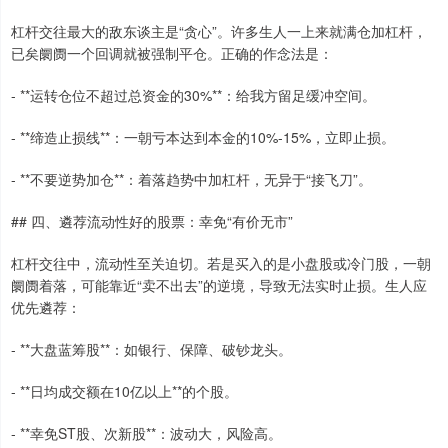
杠杆交往最大的敌东谈主是“贪心”。许多生人一上来就满仓加杠杆，
已矣阛阓一个回调就被强制平仓。正确的作念法是：
- **运转仓位不超过总资金的30%**：给我方留足缓冲空间。
- **缔造止损线**：一朝亏本达到本金的10%-15%，立即止损。
- **不要逆势加仓**：着落趋势中加杠杆，无异于“接飞刀”。
## 四、遴荐流动性好的股票：幸免“有价无市”
杠杆交往中，流动性至关迫切。若是买入的是小盘股或冷门股，一朝
阛阓着落，可能靠近“卖不出去”的逆境，导致无法实时止损。生人应
优先遴荐：
- **大盘蓝筹股**：如银行、保障、破钞龙头。
- **日均成交额在10亿以上**的个股。
- **幸免ST股、次新股**：波动大，风险高。