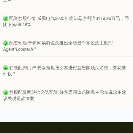
​配资炒股行情 威腾电气2025年度归母净利润3179.96万元，同
2
比下落66.48%
​配资炒股行情 网易有说念推出全场景个东说念主助理
3
Agent“LobsterAI”
​在线配资门户 爱泼斯坦送女友进好意思国顶尖名校，要花些
4
许钱？
​炒股配资网站拾必选配资 好意思国议论院民主党东说念主建
5
议关税退款法案