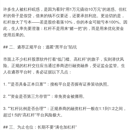
许多生人被杠杆眩惑，是因为看到“用1万元撬动10万元”的迷惑。但杠
杆的骨子是假贷，借来的钱不仅要还，还要承担利息。更迫切的是，
杠杆放大了亏本——若是股价着落10%，你的本金可能亏本100%。因
此，生人率先要澄澈：杠杆不是用来“赌一把”的，而是用来优化资金
使用后果的。
## 二、遴荐正规平台：逃匿“黑平台”陷坑
市面上不少杠杆股票软件打着“低门槛、高杠杆”的旗子，实则潜伏风
险。正规的杠杆交往应当通过券商进行融资融券，受证监会监管。生
人在遴荐平台时，务必证据以下几点：
1. **是否具备正本日禀**：搜检平台是否握有证券策动执照。
2. **资金是否第三方存管**：幸免资金被挪用。
3. **杠杆比例是否合理**：正规券商的融资杠杆一般在1:1到1:2之间，
超过1:5的“高杠杆”平台风险极大。
## 三、为止仓位：长期不要“满仓加杠杆”