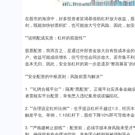
在股市的海浪中，好多投资者皆渴慕借助杠杆放大收益，股
剑，既能加快钞票积贮，也可能放大亏空风险。因此，如安
**说明配成实质：杠杆的双面性**
股票配资，简而言之，是通过外部资金放大自有投成本金的举
户。收益可能成倍增长，但亏空也会同步放大。若市集不利
血本无归。因此，安全加杠杆的第一步是遗弃“整宿暴富”
**安全配资的中枢原则：风险前置与解决**
1. **礼聘合规平台**：隔离“黑配资”。正规平台应具
者需核实平台配景，幸免堕入违纪集资或诓骗陷坑。
2. **合理设定杠杆比例**：生手提议杠杆不越过1:3，
触发平仓。举例，1:10杠杆下，股价下降10%即可导致本
3. **严格建树止损线**：配资前，必须字据本身风险承
制，确保留有有余缓冲空间，幸免因小幅颠簸被强制平仓。