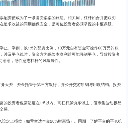
票配资便成为了一条备受柔柔的旅途。相关词，杠杆如合并把双刃
在追求收益的同期确保安全，是每位投资者必须掌捏的中枢课题。
止。举例，以1:5的配资比例，10万元自有资金可操作60万元的账
，涉及平仓线时，资金方为保险本身利益可能强制平仓，导致投资者
的幻念念，感性意志杠杆的风险属性。
备金融业务天资、资金托管于第三方银行，并公开交游轨则与用度结构。投资
经历丰富的投资者也需适度在1:5以内。高杠杆虽诱东谈主，但市集波动极易
金全损。
受才气设定止损位（如亏空达本金20%时离场）。同期，了解平台的平仓机