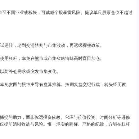
金漫步至不同业业或板块，可裁减个股暴雷风险。提议单只股票仓位不越过
资金试运转，老到交游轨则与市集波动，再迟缓骤整政策。
严慎使用杠杆，幸免在熊市或市集省略情味高时盲目加仓。
金，以防补仓需求或突发市集变化。
纪律，幸免贪图与惧怕主导有盘算推算。按期复盘交纪行载，转头经历教
捕捉的助力，而非弥远投资依赖。它应与价值投资、时间分析等进修
仅提前清晰收益与风险。惟一塌实的商榷、严格的纪律，方能在杠杆