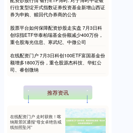
配资炒股行情 银行ETF博时: 对于博时中证银
行往复型绽开式指数证券投资基金新增山西证
券为申购、赎回代办券商的公告
股票平台如何保障配资炒股走实盘 7月3日科
创综指ETF华泰柏瑞基金份额减少400万份，
重仓股海光信息、寒武纪、中微公司
在线配资门户 7月3日科创100ETF富国基金份
额增多1800万份，重仓股源杰科技、华虹公
司、睿创微纳
推荐资讯
在线配资门户 走时获救！喀
纳斯景区通报“母女卓绝告戒
线拍照坠河”