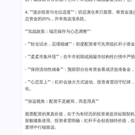
4. **漫步投资与仓位适度**：切忌满仓单只股票。将资
总资金的20%，并幸免追涨杀跌。
**实战政策：端庄操作与心态调整**
- **轻仓试水，迟缓稳健**：初度配资者可先用低杠杆小
- **柔柔市集环境**：在牛市初期或颠簸市结构性行情中
- **保持流动性储备**：预留部分自有资金看成济急准备
- **心态至上**：杠杆会放大方式波动。投资者需信守
化。
**弥远视角：配资不是赌局，而是用具**
股票配资的果真价值，在于为有经历的投资者提供短期契机
形貌辘集使用。投资者需明确：杠杆不会创造独特价值，仅
寰球中行稳致远。