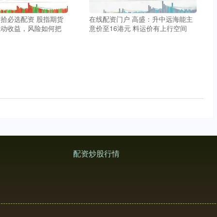
拾必选配资 股指期货
在线配资门户 高盛：升中远海能主
撬动收益，风险如何把
意价至16港元 料运价有上行空间
配资炒股行情