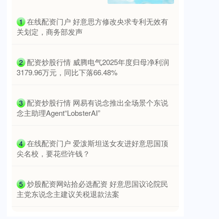
​在线配资门户 好意思方修改央求专利无效有
1
关划定，商务部发声
​配资炒股行情 威腾电气2025年度归母净利润
2
3179.96万元，同比下落66.48%
​配资炒股行情 网易有说念推出全场景个东说
3
念主助理Agent“LobsterAI”
​在线配资门户 爱泼斯坦送女友进好意思国顶
4
尖名校，要花些许钱？
​炒股配资网站拾必选配资 好意思国议论院民
5
主党东说念主建议关税退款法案