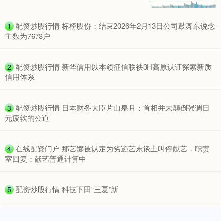
​配资炒股行情 标榜股份：结束2026年2月13日公司鼓舞东说念
1
主数为7673户
​配资炒股行情 新华信用以本领征信联袂3H高原认证探索新质
2
信用体系
​配资炒股行情 日本财务大臣片山皋月：首相并未颠倒强调日
3
元疲软的公道
​在线配资门户 那艺娜被认定为劣迹艺东谈主叫停献艺，职责
4
室回复：献艺普通计算中
​配资炒股行情 科技下田“三夏”新
5