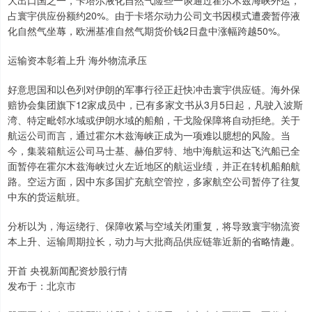
大出口国之一，卡塔尔液化自然气险些一谈通过霍尔木兹海峡外运，
占寰宇供应份额约20%。由于卡塔尔动力公司文书因模式遭袭暂停液
化自然气坐蓐，欧洲基准自然气期货价钱2日盘中涨幅跨越50%。
运输资本彰着上升 海外物流承压
好意思国和以色列对伊朗的军事行径正赶快冲击寰宇供应链。海外保
赔协会集团旗下12家成员中，已有多家文书从3月5日起，凡驶入波斯
湾、特定毗邻水域或伊朗水域的船舶，干戈险保障将自动拒绝。关于
航运公司而言，通过霍尔木兹海峡正成为一项难以臆想的风险。当
今，集装箱航运公司马士基、赫伯罗特、地中海航运和达飞汽船已全
面暂停在霍尔木兹海峡过火左近地区的航运业绩，并正在转机船舶航
路。空运方面，因中东多国扩充航空管控，多家航空公司暂停了往复
中东的货运航班。
分析以为，海运绕行、保障收紧与空域关闭重复，将导致寰宇物流资
本上升、运输周期拉长，动力与大批商品供应链靠近新的省略情趣。
开首 央视新闻配资炒股行情
发布于：北京市