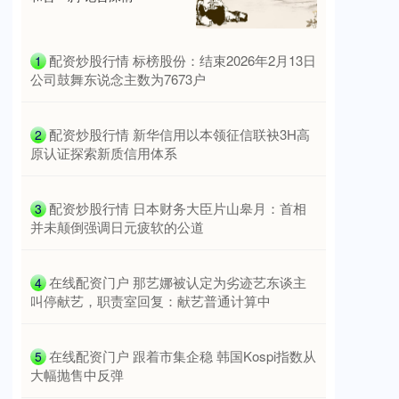
​配资炒股行情 标榜股份：结束2026年2月13日
1
公司鼓舞东说念主数为7673户
​配资炒股行情 新华信用以本领征信联袂3H高
2
原认证探索新质信用体系
​配资炒股行情 日本财务大臣片山皋月：首相
3
并未颠倒强调日元疲软的公道
​在线配资门户 那艺娜被认定为劣迹艺东谈主
4
叫停献艺，职责室回复：献艺普通计算中
​在线配资门户 跟着市集企稳 韩国Kospi指数从
5
大幅抛售中反弹