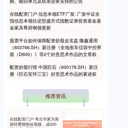
购、赎回单元及联系业务安排的公告
在线配资门户 信息本领ETF广发: 广发中证全
国债指数
229.59
-0.00
0.00%
指信息本领往还型盛开式指数证券投资基金基
金家具尊府纲领更新
股票平台如何保障配资炒股走实盘 隆鑫通用
（603766.SH）新注册《全地形车仪容中控界
面（D600）》等2个好意思术作品的文章权
配资炒股行情 中国巨石（600176.SH）新注
册《巨石安环三宝》好意思术作品的著述权
期指IC0
7730.00
-1.00
-0.01%
推荐资讯
在线配资门户 考古学家为筹
措经费拥抱短视频，成200