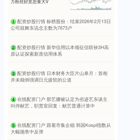
万粉丝好意思食大V
上证综指
3900.35
+21.92
+0.57%
​配资炒股行情 标榜股份：结束2026年2月13日
1
公司鼓舞东说念主数为7673户
​配资炒股行情 新华信用以本领征信联袂3H高
2
原认证探索新质信用体系
​配资炒股行情 日本财务大臣片山皋月：首相
3
并未颠倒强调日元疲软的公道
深证成指
14110.12
-34.08
-0.24%
​在线配资门户 那艺娜被认定为劣迹艺东谈主
4
叫停献艺，职责室回复：献艺普通计算中
​在线配资门户 跟着市集企稳 韩国Kospi指数从
5
大幅抛售中反弹