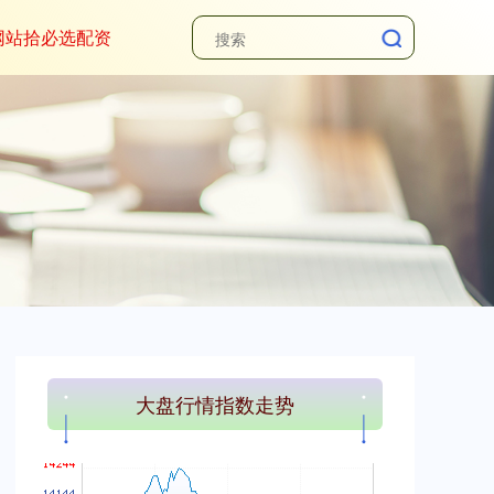
网站拾必选配资
上证综指
3900.35
+21.92
+0.57%
深证成指
14110.12
-34.08
-0.24%
大盘行情指数走势